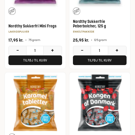
Nordthy Sukkerfrie
Nordthy Sukkerfri Mini Frogs
Peberbolcher, 125 g
LAKRIDSPULVER
ENKELTPAKKEDE
17,95
kr.
25,95
kr.
•
75 gram
•
125 gram
−
+
−
+
TILFØJ TIL KURV
TILFØJ TIL KURV