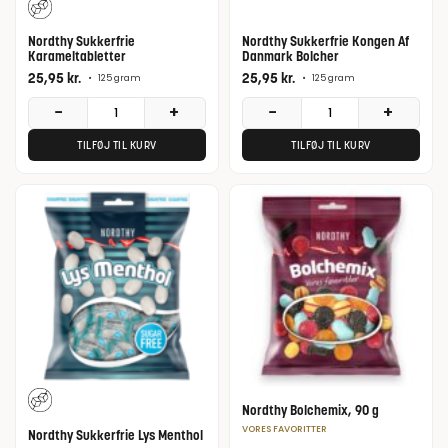
Nordthy Sukkerfrie
Nordthy Sukkerfrie Kongen Af
Karameltabletter
Danmark Bolcher
25,95
kr.
25,95
kr.
•
125 gram
•
125 gram
−
+
−
+
TILFØJ TIL KURV
TILFØJ TIL KURV
Nordthy Bolchemix, 90 g
VORES FAVORITTER
Nordthy Sukkerfrie Lys Menthol