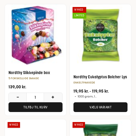
NYHED
LIMITED
Nordthy Slikkepinde box
Nordthy Eukalyptus Bolcher Lys
5 FORSKELLIGE SMAGE
ENKELTPAKKEDE
139,00
kr.
19,95
kr.
-
119,95
kr.
−
+
•
1000 gram, 150 gram
TILFØJ TIL KURV
VÆLG VARIANT
NYHED
NYHED