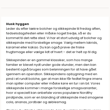
Husk hyggen
Leder du efter lækre bolcher og slikkepinde til fredag aften,
fødselsdagsfesten eller måske noget tredje, så er du
kommet til det rette sted. Vi har et stort udvalg af bolcher og
slikkepinde med forskellige smage. Vælg mellem lakrids,
karamel eller kakao. Du kan også prøve de friske
frugtsmage eller vælge lidt af hvert – det er helt op til dig.
Slikkepinden er en gammel klassiker, som hos mange
familier er blevet nydt under gode stunder, men den kan
bestemt også bruges som belønningen for at have gået
igennem en operation. Slikkepindens opbygning med en
pind i et rundt bolche, gør at man ikke får fedtet fingre imens
man spiller computer eller måske køre en tur i sin bil. Vores
slikkepinde kommer i mange forskellige smagsvarianter,
hvor vi specielt kan anbefale vores populære Nordthy
piratpinde, som er en blanding af slikkepinde med smagene
cola, ananas, jordbær og æblesmag.