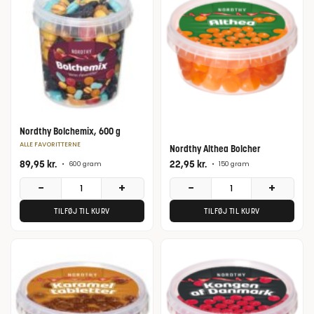
Nordthy Bolchemix, 600 g
ALLE FAVORITTERNE
Nordthy Althea Bolcher
89,95
kr.
22,95
kr.
•
600 gram
•
150 gram
−
+
−
+
TILFØJ TIL KURV
TILFØJ TIL KURV