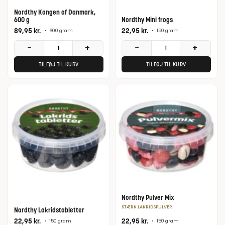
Nordthy Kongen af Danmark,
600 g
Nordthy Mini frogs
89,95
kr.
22,95
kr.
•
600 gram
•
150 gram
−
+
−
+
TILFØJ TIL KURV
TILFØJ TIL KURV
Nordthy Pulver Mix
STÆRK LAKRIDSPULVER
Nordthy Lakridstabletter
22,95
kr.
22,95
kr.
•
150 gram
•
150 gram