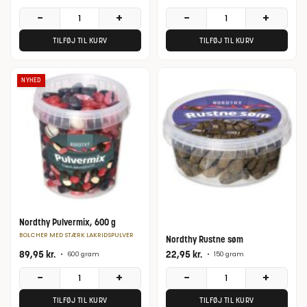
−
+
−
+
TILFØJ TIL KURV
TILFØJ TIL KURV
NYHED
Nordthy Pulvermix, 600 g
BOLCHER MED STÆRK LAKRIDSPULVER
Nordthy Rustne søm
89,95
kr.
22,95
kr.
•
600 gram
•
150 gram
−
+
−
+
TILFØJ TIL KURV
TILFØJ TIL KURV