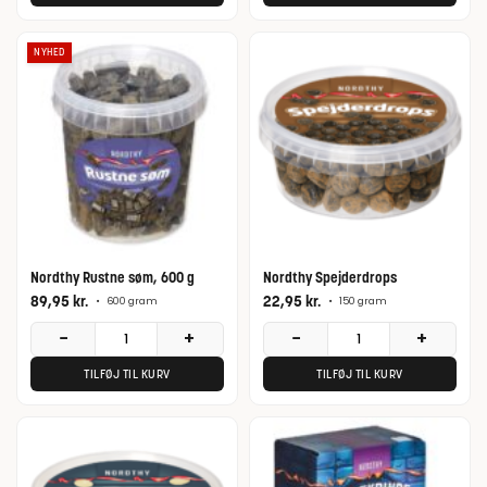
NYHED
Nordthy Rustne søm, 600 g
Nordthy Spejderdrops
89,95
kr.
22,95
kr.
•
600 gram
•
150 gram
−
+
−
+
TILFØJ TIL KURV
TILFØJ TIL KURV