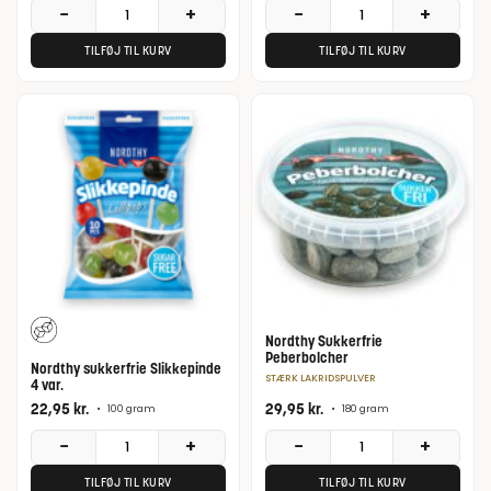
−
+
−
+
TILFØJ TIL KURV
TILFØJ TIL KURV
Nordthy Sukkerfrie
Peberbolcher
Nordthy sukkerfrie Slikkepinde
STÆRK LAKRIDSPULVER
4 var.
22,95
kr.
29,95
kr.
•
100 gram
•
180 gram
−
+
−
+
TILFØJ TIL KURV
TILFØJ TIL KURV