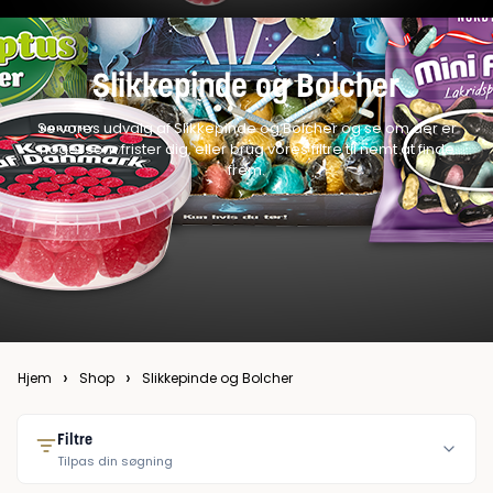
Slikkepinde og Bolcher
Se vores udvalg af Slikkepinde og Bolcher og se om der er
noget som frister dig, eller brug vores filtre til nemt at finde
frem.
›
›
Hjem
Shop
Slikkepinde og Bolcher
Filtre
Tilpas din søgning