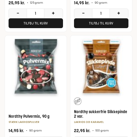
25,95
kr.
14,95
kr.
•
125 gram
•
90 gram
−
+
−
+
TILFØJ TIL KURV
TILFØJ TIL KURV
Nordthy sukkerfrie Slikkepinde
Nordthy Pulvermix, 90 g
2 var.
STÆRK LAKRIDSPULVER
LAKRIDS OG KARAMEL
14,95
kr.
22,95
kr.
•
90 gram
•
100 gram