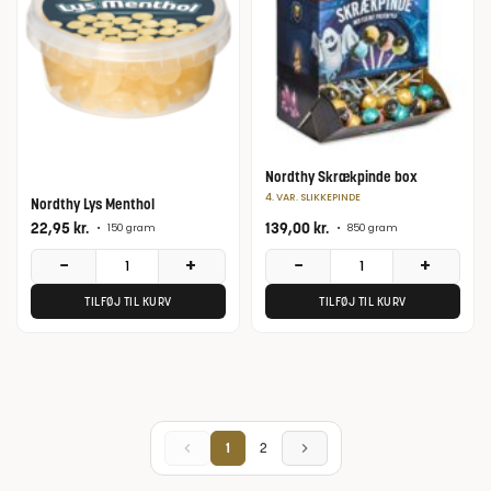
Nordthy Skrækpinde box
4. VAR. SLIKKEPINDE
Nordthy Lys Menthol
22,95
kr.
139,00
kr.
•
150 gram
•
850 gram
−
+
−
+
TILFØJ TIL KURV
TILFØJ TIL KURV
1
2