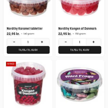
Nordthy Karamel tabletter
Nordthy Kongen af Danmark
22,95
kr.
22,95
kr.
•
140 gram
•
150 gram
−
+
−
+
TILFØJ TIL KURV
TILFØJ TIL KURV
NYHED