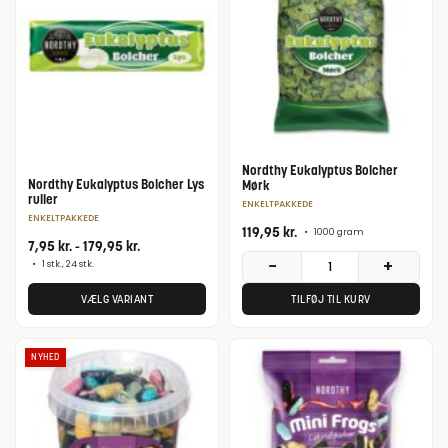
Nordthy Eukalyptus Bolcher
Nordthy Eukalyptus Bolcher Lys
Mørk
ruller
ENKELTPAKKEDE
ENKELTPAKKEDE
119,95
kr.
•
1000 gram
7,95
kr.
-
179,95
kr.
−
+
•
1 stk., 24 stk.
VÆLG VARIANT
TILFØJ TIL KURV
NYHED