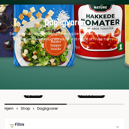
Dagligvarer
Se vores udvalg af Dagligvarer og se om der er noget som
frister dig, eller brug vores filtre til nemt at finde frem.
Fiji Water
Pasta & Nudler
›
›
Hjem
Shop
Dagligvarer
Filtre