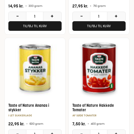
14,95
kr.
27,95
kr.
•
300 gram
•
710 gram
−
+
−
+
TILFØJ TIL KURV
TILFØJ TIL KURV
Taste of Nature Ananas i
Taste of Nature Hakkede
stykker
Tomater
I LET SUKKERLAGE
AF SØDE TOMATER
22,95
kr.
7,50
kr.
•
600 gram
•
400 gram