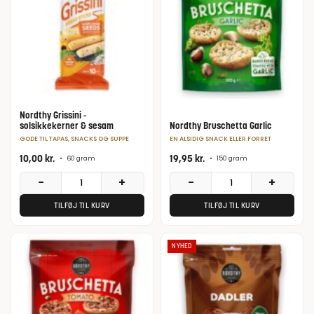
Nordthy Grissini -
solsikkekerner & sesam
Nordthy Bruschetta Garlic
GODE TIL TAPAS, SNACKS OG SUPPE
EN ALSIDIG SNACK ELLER FORRET
10,00
kr.
19,95
kr.
•
60 gram
•
150 gram
−
+
−
+
TILFØJ TIL KURV
TILFØJ TIL KURV
NYHED