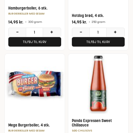
Hamburgerboller, 6 stk.
BURGERBOLLER MED SESAM
Hotdog brød, 4 stk.
14,95
kr.
14,95
kr.
•
300 gram
•
250 gram
−
+
−
+
TILFØJ TIL KURV
TILFØJ TIL KURV
Panda Expressen Sweet
Mega Burgerboller, 4 stk.
Chilisauce
BURGERBOLLER MED SESAM
SØD CHILISOVS