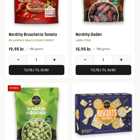
Nordthy Bruschetta Tomato
Nordthy Dadler
EN ALSIDIG SNACK ELLER FORRET
UDEN STEN
19,95
kr.
15,95
kr.
•
150 gram
•
150 gram
−
+
−
+
TILFØJ TIL KURV
TILFØJ TIL KURV
NYHED