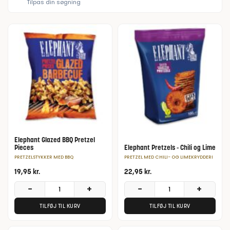
Tilpas din søgning
Elephant Glazed BBQ Pretzel
Pieces
Elephant Pretzels - Chili og Lime
PRETZELSTYKKER MED BBQ
PRETZEL MED CHILI- OG LIMEKRYDDERI
19,95
kr.
22,95
kr.
−
+
−
+
TILFØJ TIL KURV
TILFØJ TIL KURV