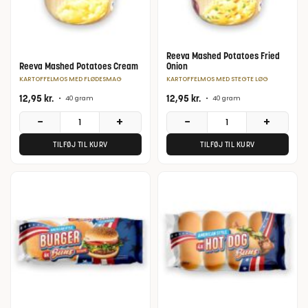
Reeva Mashed Potatoes Fried
Reeva Mashed Potatoes Cream
Onion
KARTOFFELMOS MED FLØDESMAG
KARTOFFELMOS MED STEGTE LØG
12,95
kr.
12,95
kr.
•
40 gram
•
40 gram
−
+
−
+
TILFØJ TIL KURV
TILFØJ TIL KURV