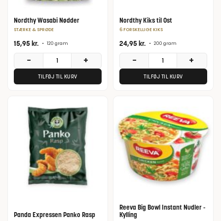
Nordthy Wasabi Nødder
Nordthy Kiks til Ost
STÆRKE & SPRØDE
6 FORSKELLIGE KIKS
15,95
kr.
24,95
kr.
•
120 gram
•
200 gram
−
+
−
+
TILFØJ TIL KURV
TILFØJ TIL KURV
Reeva Big Bowl Instant Nudler -
Panda Expressen Panko Rasp
Kylling