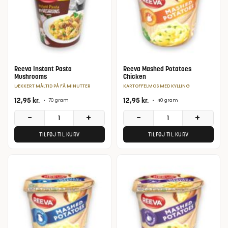
Reeva Instant Pasta
Reeva Mashed Potatoes
Mushrooms
Chicken
LÆKKERT MÅLTID PÅ FÅ MINUTTER
KARTOFFELMOS MED KYLLING
12,95
kr.
12,95
kr.
•
70 gram
•
40 gram
−
+
−
+
TILFØJ TIL KURV
TILFØJ TIL KURV