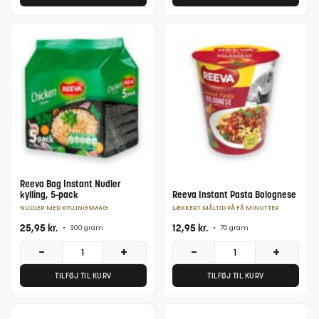
Reeva Bag Instant Nudler
kylling, 5-pack
Reeva Instant Pasta Bolognese
NUDLER MED KYLLINGSMAG
LÆKKERT MÅLTID PÅ FÅ MINUTTER
25,95
kr.
12,95
kr.
•
300 gram
•
70 gram
−
+
−
+
TILFØJ TIL KURV
TILFØJ TIL KURV