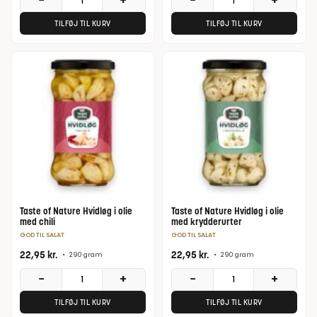
−
+
−
+
TILFØJ TIL KURV
TILFØJ TIL KURV
Taste of Nature Hvidløg i olie
Taste of Nature Hvidløg i olie
med chili
med krydderurter
GOD TIL SALAT
GOD TIL SALAT
22,95
kr.
22,95
kr.
•
290 gram
•
290 gram
−
+
−
+
TILFØJ TIL KURV
TILFØJ TIL KURV