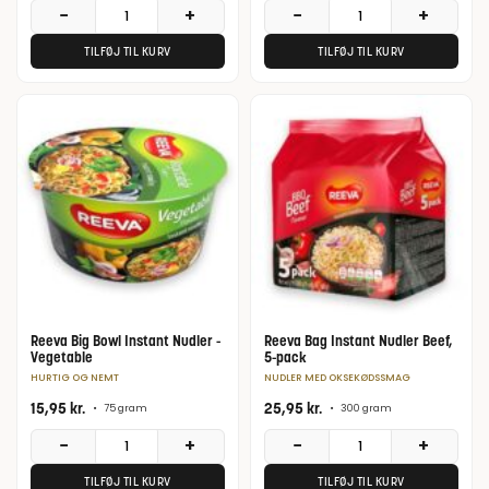
−
+
−
+
TILFØJ TIL KURV
TILFØJ TIL KURV
Reeva Big Bowl Instant Nudler -
Reeva Bag Instant Nudler Beef,
Vegetable
5-pack
HURTIG OG NEMT
NUDLER MED OKSEKØDSSMAG
15,95
kr.
25,95
kr.
•
75 gram
•
300 gram
−
+
−
+
TILFØJ TIL KURV
TILFØJ TIL KURV