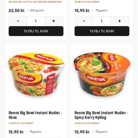
GIVER EN LUFTIG OG SPRØD PANERING
HURTIG OG NEMT
22,50
kr.
15,95
kr.
•
200 gram
•
75 gram
−
+
−
+
TILFØJ TIL KURV
TILFØJ TIL KURV
Reeva Big Bowl Instant Nudler -
Reeva Big Bowl Instant Nudler -
Okse
Spicy Karry Kylling
HURTIG OG NEMT
HURTIG OG NEMT
15,95
kr.
15,95
kr.
•
75 gram
•
75 gram