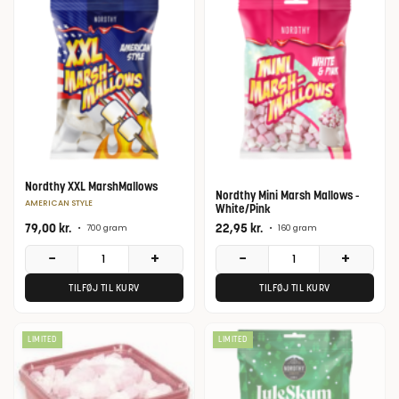
Nordthy XXL MarshMallows
Nordthy Mini Marsh Mallows -
AMERICAN STYLE
White/Pink
79,00
kr.
22,95
kr.
•
700 gram
•
160 gram
−
+
−
+
TILFØJ TIL KURV
TILFØJ TIL KURV
LIMITED
LIMITED