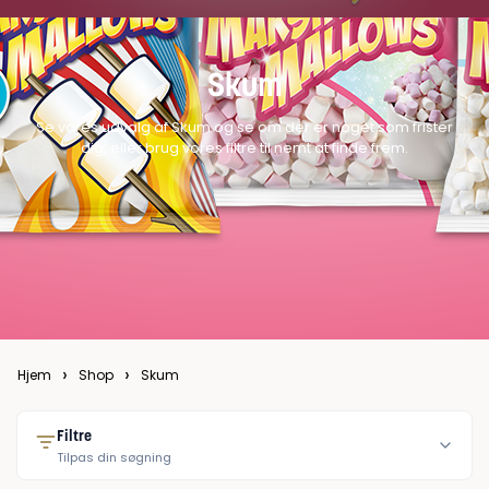
Skum
Se vores udvalg af Skum og se om der er noget som frister
dig, eller brug vores filtre til nemt at finde frem.
›
›
Hjem
Shop
Skum
Filtre
Tilpas din søgning