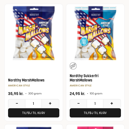
Nordthy Sukkerfri
Nordthy MarshMallows
MarshMallows
AMERICAN STYLE
AMERICAN STYLE
35,95
kr.
24,95
kr.
•
300 gram
•
100 gram
−
+
−
+
TILFØJ TIL KURV
TILFØJ TIL KURV