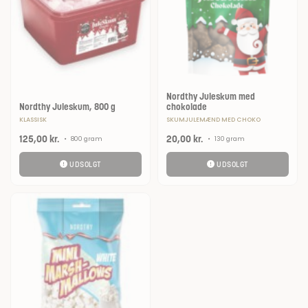
Nordthy Juleskum med
Nordthy Juleskum, 800 g
chokolade
KLASSISK
SKUMJULEMÆND MED CHOKO
125,00
kr.
20,00
kr.
•
800 gram
•
130 gram
UDSOLGT
UDSOLGT