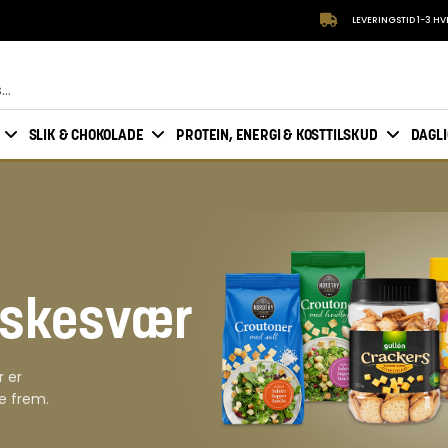
LEVERINGSTID 1-3 H
SLIK & CHOKOLADE
PROTEIN, ENERGI & KOSTTILSKUD
DAGL
æskesvær
r er
de frem.