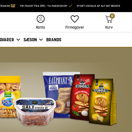
VERDAGE
FRI FRAGT FRA 299,- TIL PAKKESHOP
STORT UDVALG AF ALT DET BEDSTE
0
Firmagaver
Kurv
Konto
IGVARER
SÆSON
BRANDS