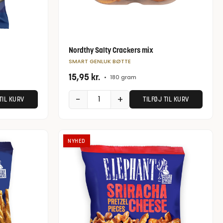
Nordthy Salty Crackers mix
SMART GENLUK BØTTE
15,95
kr.
•
180 gram
−
+
TIL KURV
TILFØJ TIL KURV
NYHED