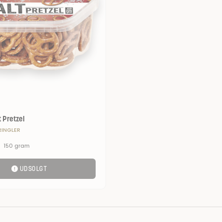
 Pretzel
RINGLER
150 gram
UDSOLGT