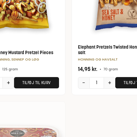
Elephant Pretzels Twisted Ho
ney Mustard Pretzel Pieces
salt
NING, SENNEP OG LØG
HONNING OG HAVSALT
14,95
kr.
125 gram
•
70 gram
+
−
+
TILFØJ TIL KURV
TILFØJ 