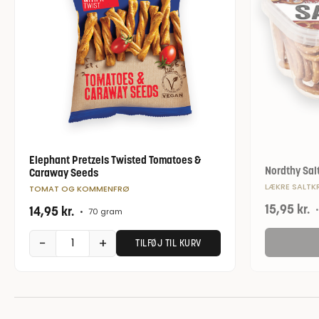
Elephant Pretzels Twisted Tomatoes &
Nordthy Salt
Caraway Seeds
LÆKRE SALTK
TOMAT OG KOMMENFRØ
15,95
kr.
14,95
kr.
•
•
70 gram
−
+
TILFØJ TIL KURV