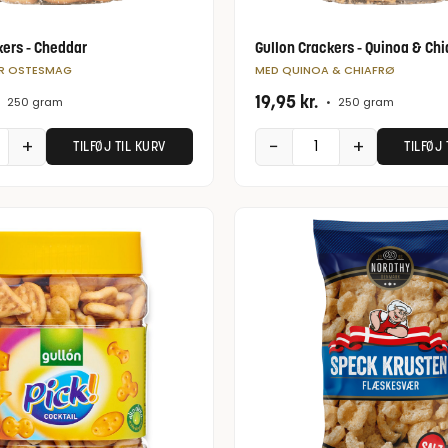
kers - Cheddar
Gullon Crackers - Quinoa & Chi
R OSTESMAG
MED QUINOA & CHIAFRØ
19,95
kr.
250 gram
•
250 gram
+
−
+
TILFØJ TIL KURV
TILFØJ 