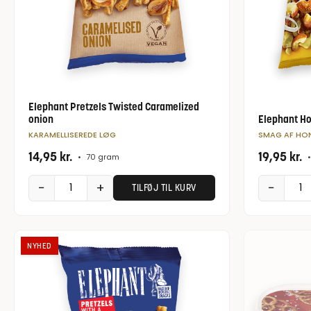
Elephant Pretzels Twisted Caramelized
onion
Elephant Ho
KARAMELLISEREDE LØG
SMAG AF HON
14,95
kr.
19,95
kr.
•
70 gram
•
−
+
−
TILFØJ TIL KURV
NYHED