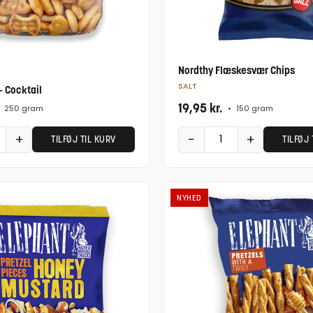
Nordthy Flæskesvær Chips
SALT
- Cocktail
19,95
kr.
250 gram
•
150 gram
+
−
+
TILFØJ TIL KURV
TILFØJ 
NYHED