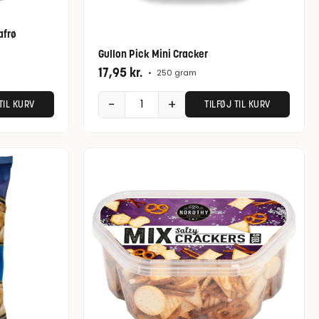
afrø
Gullon Pick Mini Cracker
17,95
kr.
•
250 gram
−
+
TIL KURV
TILFØJ TIL KURV