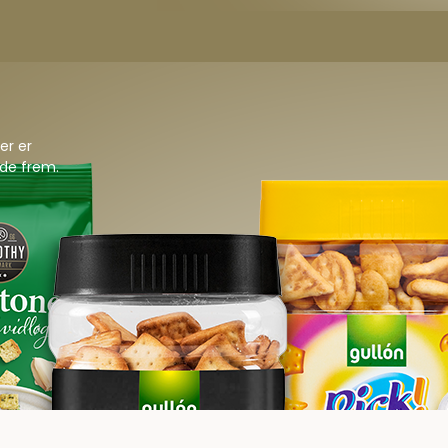
er er
inde frem.