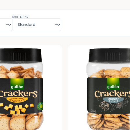
SORTERING
å lager