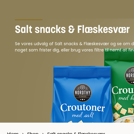
Salt snacks & Flæskesvær
Se vores udvalg af Salt snacks & Flæskesvær og se om d
noget som frister dig, eller brug vores filtre til nemt at f
›
›
Hjem
Shop
Salt snacks & Flæskesvær