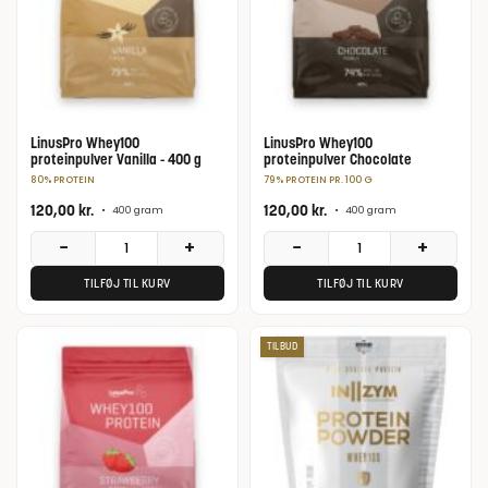
LinusPro Whey100
LinusPro Whey100
proteinpulver Vanilla - 400 g
proteinpulver Chocolate
80% PROTEIN
79% PROTEIN PR. 100 G
120,00
kr.
120,00
kr.
•
400 gram
•
400 gram
−
+
−
+
TILFØJ TIL KURV
TILFØJ TIL KURV
TILBUD