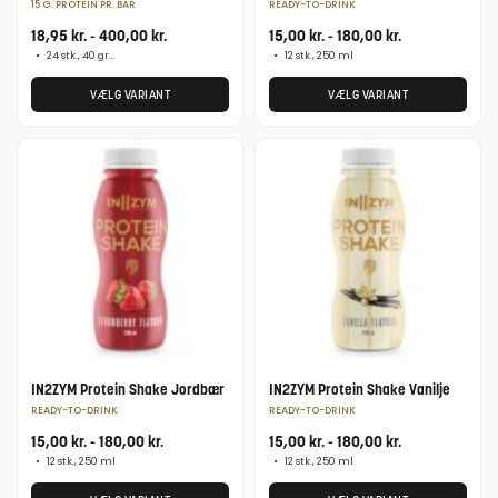
15 G. PROTEIN PR. BAR
READY-TO-DRINK
18,95
kr.
-
400,00
kr.
15,00
kr.
-
180,00
kr.
•
24 stk., 40 gram
•
12 stk., 250 ml
VÆLG VARIANT
VÆLG VARIANT
IN2ZYM Protein Shake Jordbær
IN2ZYM Protein Shake Vanilje
READY-TO-DRINK
READY-TO-DRINK
15,00
kr.
-
180,00
kr.
15,00
kr.
-
180,00
kr.
•
12 stk., 250 ml
•
12 stk., 250 ml