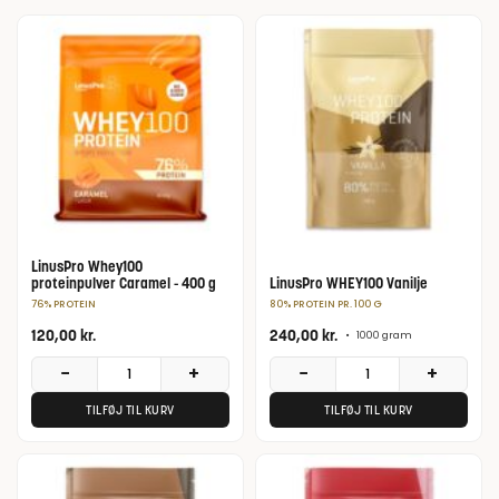
LinusPro Whey100
proteinpulver Caramel - 400 g
LinusPro WHEY100 Vanilje
76% PROTEIN
80% PROTEIN PR. 100 G
120,00
kr.
240,00
kr.
•
1000 gram
−
+
−
+
TILFØJ TIL KURV
TILFØJ TIL KURV