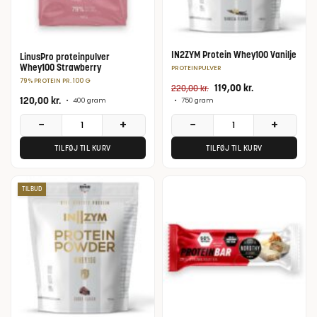
IN2ZYM Protein Whey100 Vanilje
LinusPro proteinpulver
Whey100 Strawberry
PROTEINPULVER
79% PROTEIN PR. 100 G
119,00
kr.
220,00
kr.
120,00
kr.
•
400 gram
•
750 gram
−
+
−
+
TILFØJ TIL KURV
TILFØJ TIL KURV
TILBUD