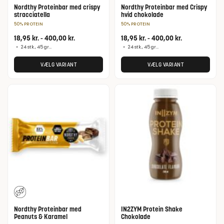
Nordthy Proteinbar med crispy
Nordthy Proteinbar med Crispy
stracciatella
hvid chokolade
50% PROTEIN
50% PROTEIN
18,95
kr.
-
400,00
kr.
18,95
kr.
-
400,00
kr.
•
24 stk., 45 gram
•
24 stk., 45 gram
VÆLG VARIANT
VÆLG VARIANT
Nordthy Proteinbar med
IN2ZYM Protein Shake
Peanuts & Karamel
Chokolade