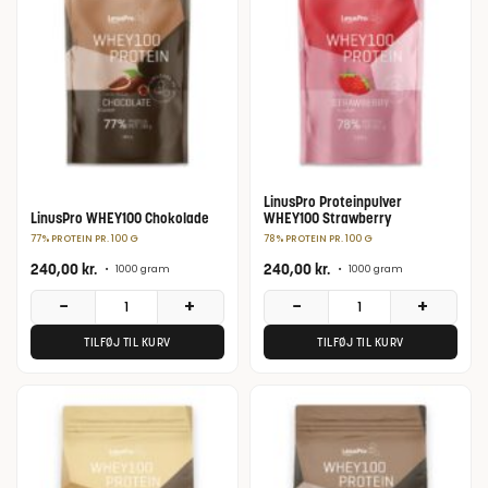
LinusPro Proteinpulver
LinusPro WHEY100 Chokolade
WHEY100 Strawberry
77% PROTEIN PR. 100 G
78% PROTEIN PR. 100 G
240,00
kr.
240,00
kr.
•
1000 gram
•
1000 gram
−
+
−
+
TILFØJ TIL KURV
TILFØJ TIL KURV