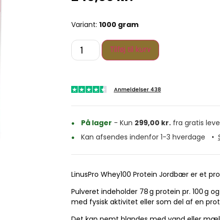
Variant:
1000 gram
Tilføj til kurv
Anmeldelser 438
På lager
- Kun
299,00
kr.
fra gratis leve
Kan afsendes indenfor 1-3 hverdage
•
LinusPro Whey100 Protein Jordbær er et pr
Pulveret indeholder 78 g protein pr. 100 g og
med fysisk aktivitet eller som del af en prot
Det kan nemt blandes med vand eller mælk t