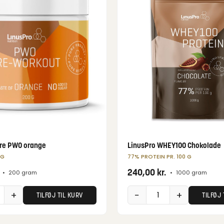
ure PWO orange
LinusPro WHEY100 Chokolade
AG
77% PROTEIN PR. 100 G
240,00
kr.
•
200 gram
•
1000 gram
+
−
+
TILFØJ TIL KURV
TILFØJ 