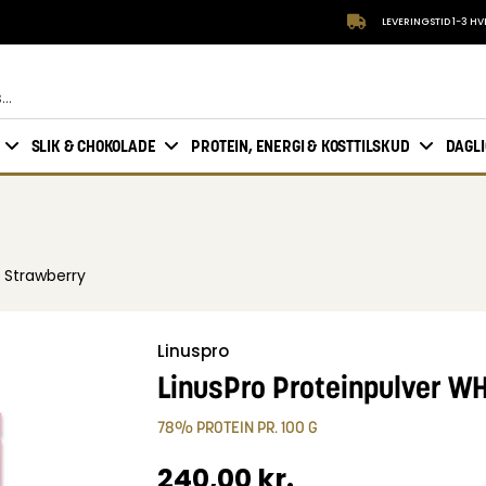
LEVERINGSTID 1-3 H
SLIK & CHOKOLADE
PROTEIN, ENERGI & KOSTTILSKUD
DAGL
 Strawberry
Linuspro
LinusPro Proteinpulver W
78% PROTEIN PR. 100 G
240,00
kr.