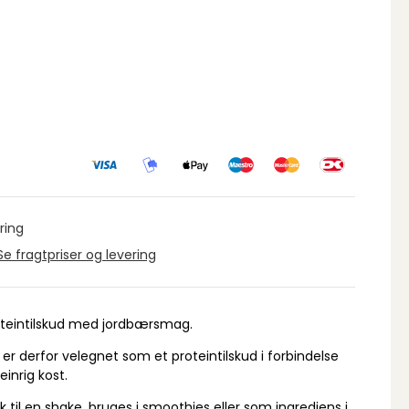
ring
Se fragtpriser og levering
oteintilskud med jordbærsmag.
 er derfor velegnet som et proteintilskud i forbindelse
einrig kost.
il en shake, bruges i smoothies eller som ingrediens i