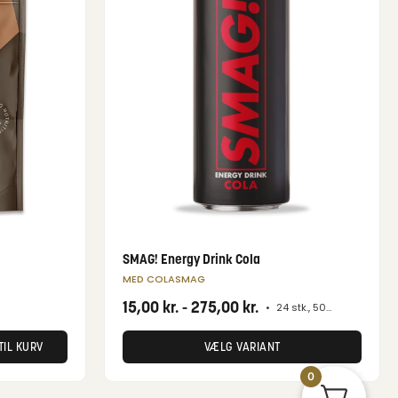
SMAG! Energy Drink Cola
MED COLASMAG
15,00
kr.
-
275,00
kr.
•
24 stk., 500 ml
TIL KURV
VÆLG VARIANT
0