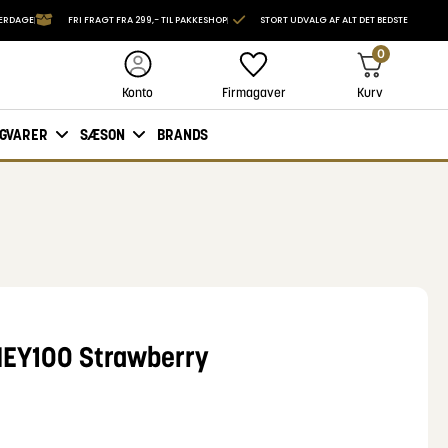
VERDAGE
FRI FRAGT FRA 299,- TIL PAKKESHOP
STORT UDVALG AF ALT DET BEDSTE
0
Firmagaver
Kurv
Konto
IGVARER
SÆSON
BRANDS
HEY100 Strawberry