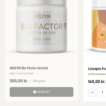
IN2ZYM Bio Factor neutral
Linuspro P
MED COLOSTRUM
APPELSINSM
300,00
kr.
160,00
kr.
•
235 gram
−
UDSOLGT