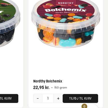
Nordthy Bolchemix
22,95
kr.
•
150 gram
−
+
TIL KURV
TILFØJ TIL KURV
0