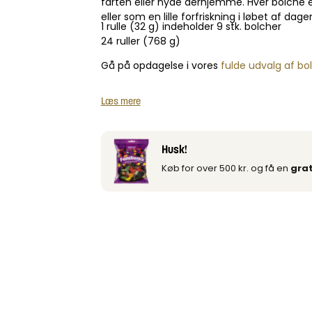
farten eller nyde derhjemme. Hver bolche er 
eller som en lille forfriskning i løbet af dage
1 rulle (32 g) indeholder 9 stk. bolcher
24 ruller (768 g)
Gå på opdagelse i vores
fulde udvalg af bo
Læs mere
Husk!
Køb for over 500 kr. og få en
grat