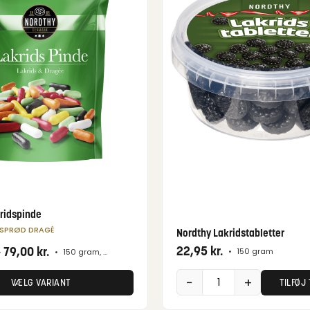
ridspinde
 SPRØD DRAGÉ
Nordthy Lakridstabletter
22,95
kr.
-
79,00
kr.
•
150 gram
•
150 gram, 650 gram
−
+
TILFØJ 
VÆLG VARIANT