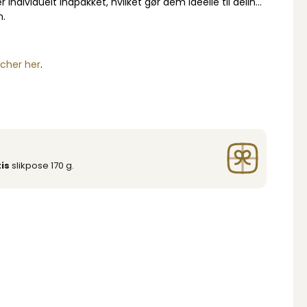
individuelt indpakket, hvilket gør dem ideelle til deling
n.
lcher her
.
is
slikpose 170 g.