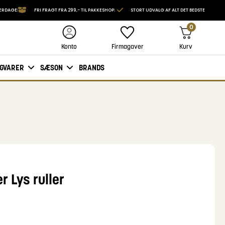
VERDAGE
FRI FRAGT FRA 299,- TIL PAKKESHOP
STORT UDVALG AF ALT DET BEDSTE
0
Firmagaver
Kurv
Konto
IGVARER
SÆSON
BRANDS
 Lys ruller