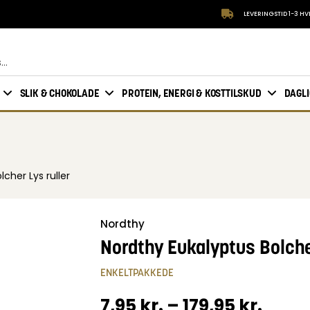
LEVERINGSTID 1-3 H
SLIK & CHOKOLADE
PROTEIN, ENERGI & KOSTTILSKUD
DAGL
cher Lys ruller
Nordthy
Nordthy Eukalyptus Bolcher
ENKELTPAKKEDE
7,95
kr.
–
179,95
kr.