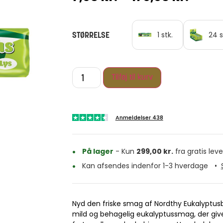
STØRRELSE
1 stk.
24 s
Tilføj til kurv
Anmeldelser 438
På lager
- Kun
299,00
kr.
fra gratis leve
Kan afsendes indenfor 1-3 hverdage
•
Nyd den friske smag af Nordthy Eukalyptusbo
mild og behagelig eukalyptussmag, der give