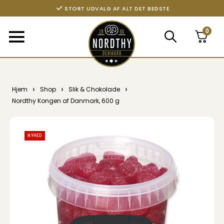
FRI FRAGT FRA 299,- TIL PAKKESHOP
STORT UDVALG AF ALT DET BEDSTE
0
›
›
›
Hjem
Shop
Slik & Chokolade
Nordthy Kongen af Danmark, 600 g
NYHED