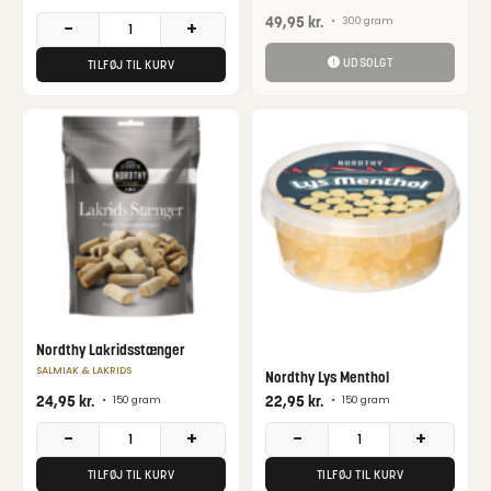
49,95
kr.
•
300 gram
−
+
UDSOLGT
TILFØJ TIL KURV
Nordthy Lakridsstænger
SALMIAK & LAKRIDS
Nordthy Lys Menthol
24,95
kr.
22,95
kr.
•
150 gram
•
150 gram
−
+
−
+
TILFØJ TIL KURV
TILFØJ TIL KURV