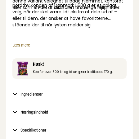
denne variant velegnet til både hjemmet, kontoret
Nordthy Kongen af Danmark i 600 g er et oplagt
eller som en del af slikskålen til særlige lejligheder.
valg, når der skal være lidt ekstra at dele ud af –
eller til dem, der ønsker at have favoritterne
stående klar til når lysten melder sig.
Læs mere
Husk!
Køb for over 500 kr. og få en
gratis
slikpose 170 g.
Ingredienser
Næringsindhold
Specifikationer