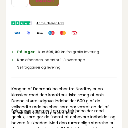
Tilføj til kurv
Anmeldelser 438
På lager
- Kun
299,00
kr.
fra gratis levering
Kan afsendes indenfor 1-3 hverdage
Se fragtpriser og levering
Kongen af Danmark bolcher fra Nordthy er en
klassiker med den karakteristiske smag af anis.
Denne større udgave indeholder 600 g af de
velkendte røde bolcher, som har været en del af
Bolcherne kommer i en praktisk beholder med
dansk sliktradition i generationer.
genluk, som gør det nemt at opbevare indholdet og
bevare friskheden. Med den rummelige størrelse er