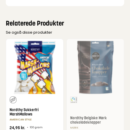
Relaterede Produkter
Se også disse produkter
Nordthy Sukkerfri
MarshMallows
Nordthy Belgiske Mørk
AMERICAN STYLE
chokoladeknapper
24,95
kr.
•
100 gram
MØRK