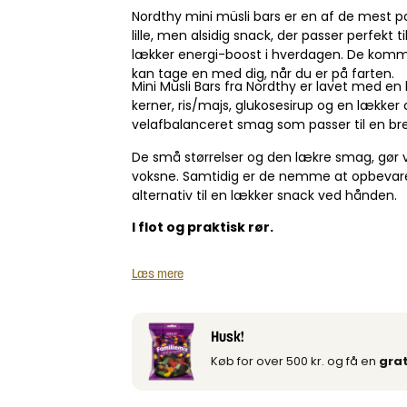
Nordthy mini müsli bars er en af de mest 
lille, men alsidig snack, der passer perfekt 
lækker energi-boost i hverdagen. De komme
kan tage en med dig, når du er på farten.
Mini Müsli Bars fra Nordthy er lavet med en 
kerner, ris/majs, glukosesirup og en lække
velafbalanceret smag som passer til en bred 
De små størrelser og den lækre smag, gør vo
voksne. Samtidig er de nemme at opbevare i 
alternativ til en lækker snack ved hånden.
I flot og praktisk rør.
Læs mere
Husk!
Køb for over 500 kr. og få en
grat