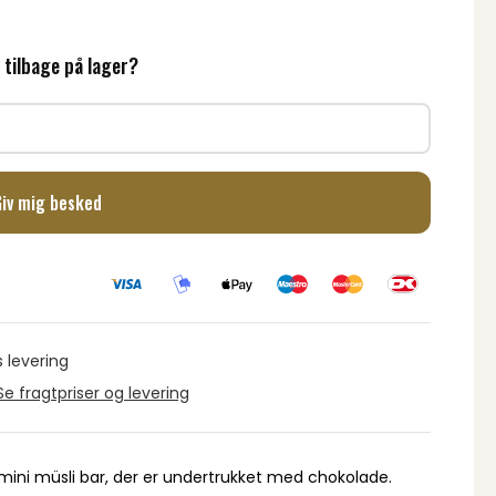
 tilbage på lager?
Giv mig besked
s levering
Se fragtpriser og levering
r mini müsli bar, der er undertrukket med chokolade.