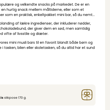
populære og velkendte snacks på markedet. De er en
til en hurtig snack mellem måltiderne, eller som et
r som en praktisk, enkeltpakket mini bar, så du nemt
blanding af lækre ingredienser, der inkluderer nødder,
r chokoladebund, der giver dem en sød, men samtidig
vifte af livsstile og diæter.
res mini musli bars til en favorit blandt både børn og
tasken, bilen eller skoletasken, så du altid har et sund
is
slikpose 170 g.