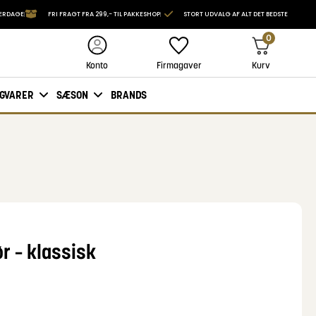
VERDAGE
FRI FRAGT FRA 299,- TIL PAKKESHOP
STORT UDVALG AF ALT DET BEDSTE
0
Firmagaver
Kurv
Konto
IGVARER
SÆSON
BRANDS
r – klassisk