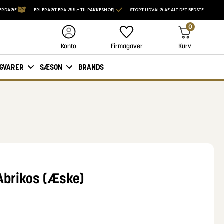
VERDAGE
FRI FRAGT FRA 299,- TIL PAKKESHOP
STORT UDVALG AF ALT DET BEDSTE
0
Firmagaver
Kurv
Konto
IGVARER
SÆSON
BRANDS
 Abrikos (Æske)