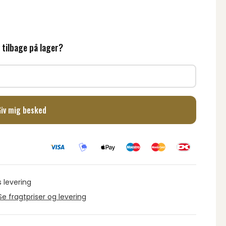
 tilbage på lager?
Giv mig besked
s levering
Se fragtpriser og levering