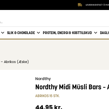
LEVERINGSTID 1-3 H
SLIK & CHOKOLADE
PROTEIN, ENERGI & KOSTTILSKUD
DAGL
s – Abrikos (Æske)
Nordthy
Nordthy Midi Müsli Bars –
ABRIKOS 15 STK.
44,95
kr.