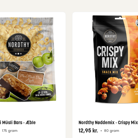
i Müsli Bars - Æble
Nordthy Nøddemix - Crispy Mix
12,95
kr.
175 gram
•
80 gram