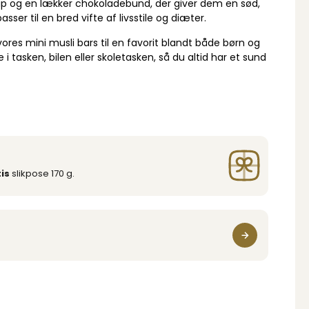
irup og en lækker chokoladebund, der giver dem en sød,
r til en bred vifte af livsstile og diæter.
res mini musli bars til en favorit blandt både børn og
tasken, bilen eller skoletasken, så du altid har et sund
is
slikpose 170 g.