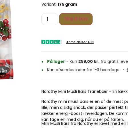
Variant:
175 gram
Tilføj til kurv
Anmeldelser 438
På lager
- Kun
299,00
kr.
fra gratis leve
Kan afsendes indenfor 1-3 hverdage
•
Nordthy Mini Müsli Bars Tranebær – En læk
Nordthy mini müsli bars er en af de mest 
lille, men alsidig snack, der passer perfekt 
lækker energi-boost i hverdagen. De komme
kan tage en med dig, når du er på farten.
Mini Müsli Bars fra Nordthy er lavet med en 