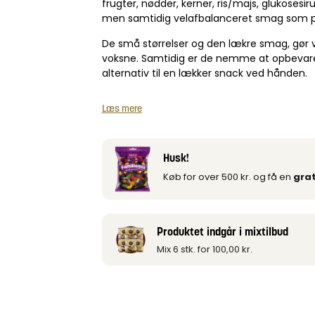
frugter, nødder, kerner, ris/majs, glukoses
men samtidig velafbalanceret smag som passe
De små størrelser og den lækre smag, gør vo
voksne. Samtidig er de nemme at opbevare i 
alternativ til en lækker snack ved hånden.
Læs mere
Husk!
Køb for over 500 kr. og få en
grat
Produktet indgår i mixtilbud
Mix 6 stk. for
100,00
kr.