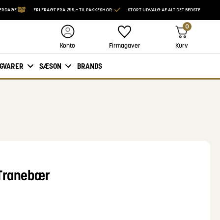
VERDAGE
FRI FRAGT FRA 299,- TIL PAKKESHOP
STORT UDVALG AF ALT DET BEDSTE
0
Firmagaver
Kurv
Konto
IGVARER
SÆSON
BRANDS
 Tranebær