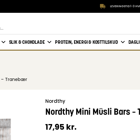
LEVERINGSTID 1-3 H
SLIK & CHOKOLADE
PROTEIN, ENERGI & KOSTTILSKUD
DAGL
rs – Tranebær
Nordthy
Nordthy Mini Müsli Bars –
17,95
kr.