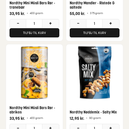
Nordthy Mini Müsli Bars Rør -
Nordthy Mandler - Ristede &
tranebær
saltede
33,95
kr.
55,00
kr.
•
400 gram
•
375 gram
−
+
−
+
TILFØJ TIL KURV
TILFØJ TIL KURV
Nordthy Mini Müsli Bars Rør -
abrikos
Nordthy Nøddemix - Salty Mix
33,95
kr.
12,95
kr.
•
400 gram
•
90 gram
−
+
−
+