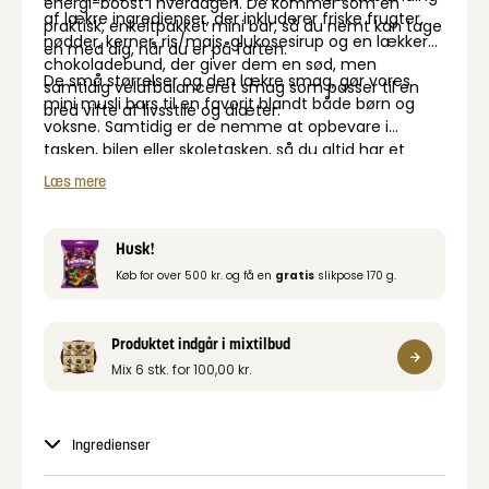
energi-boost i hverdagen. De kommer som en
af lækre ingredienser, der inkluderer friske frugter,
praktisk, enkeltpakket mini bar, så du nemt kan tage
nødder, kerner, ris/majs, glukosesirup og en lækker
en med dig, når du er på farten.
chokoladebund, der giver dem en sød, men
De små størrelser og den lækre smag, gør vores
samtidig velafbalanceret smag som passer til en
mini musli bars til en favorit blandt både børn og
bred vifte af livsstile og diæter.
voksne. Samtidig er de nemme at opbevare i
tasken, bilen eller skoletasken, så du altid har et
sund alternativ til en lækker snack ved hånden.
Læs mere
Husk!
Køb for over 500 kr. og få en
gratis
slikpose 170 g.
Produktet indgår i mixtilbud
Mix 6 stk. for
100,00
kr.
Ingredienser