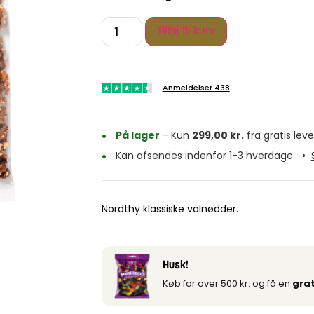
Tilføj til kurv
Anmeldelser 438
På lager
- Kun
299,00
kr.
fra gratis leve
Kan afsendes indenfor 1-3 hverdage
•
Nordthy klassiske valnødder.
Husk!
Køb for over 500 kr. og få en
grat