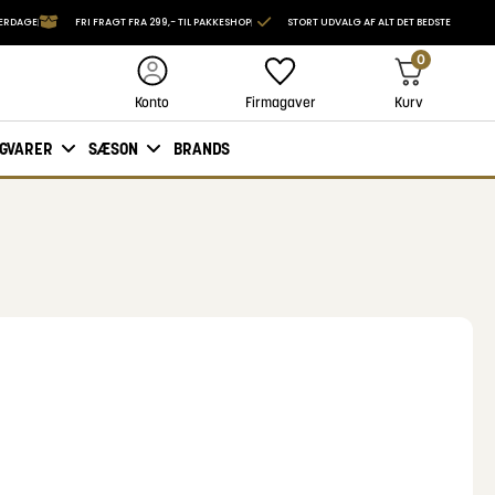
VERDAGE
FRI FRAGT FRA 299,- TIL PAKKESHOP
STORT UDVALG AF ALT DET BEDSTE
0
Firmagaver
Kurv
Konto
IGVARER
SÆSON
BRANDS