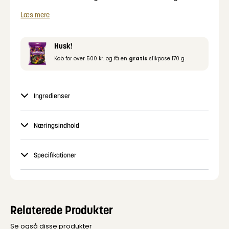
snack
Læs mere
Zozole Rainbow vingummi jellies kommer i smart
bøtte, der nemt kan lukkes og åbnes.
Husk!
Køb for over 500 kr. og få en
gratis
slikpose 170 g.
Ingredienser
Næringsindhold
Specifikationer
Relaterede Produkter
Se også disse produkter