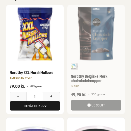
Nordthy XXL MarshMallows
Nordthy Belgiske Mørk
AMERICAN STYLE
chokoladeknapper
79,00
kr.
•
700 gram
MØRK
49,95
kr.
•
300 gram
−
+
UDSOLGT
TILFØJ TIL KURV