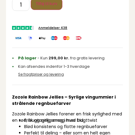
Tilføj til kurv
Anmeldelser 438
På lager
- Kun
299,00
kr.
fra gratis levering
Kan afsendes indenfor 1-3 hverdage
Se fragtpriser og levering
Zozole Rainbow Jellies – Syrlige vingummier i
strålende regnbuefarver
Zozole Rainbow Jellies forener en frisk syrlighed med
Frisk og syrlig smag med frugttwist
en sød, frugtagtig smag i hver bid.
Blød konsistens og flotte regnbuefarver
Perfekt til deling – eller som en helt egen