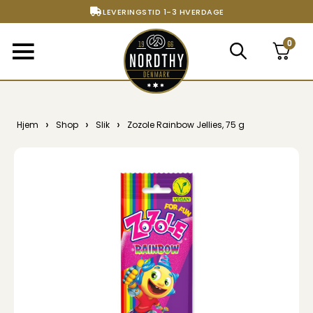
LEVERINGSTID 1-3 HVERDAGE
FRI FRAGT FRA 299,- TIL PAKKESHOP
0
STORT UDVALG AF ALT DET BEDSTE
›
›
›
Hjem
Shop
Slik
Zozole Rainbow Jellies, 75 g