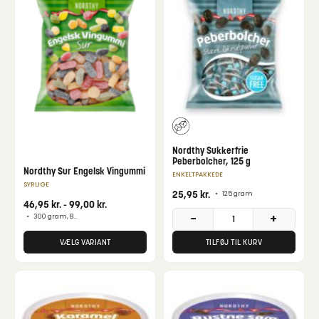
Nordthy Sukkerfrie
Peberbolcher, 125 g
Nordthy Sur Engelsk Vingummi
ENKELTPAKKEDE
SYRLIGE
25,95
kr.
•
125 gram
46,95
kr.
-
99,00
kr.
−
+
•
300 gram, 800 gram
VÆLG VARIANT
TILFØJ TIL KURV