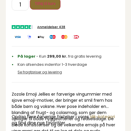
Tilføj til kurv
Anmeldelser 438
På lager
- Kun
299,00
kr.
fra gratis levering
Kan afsendes indenfor 1-3 hverdage
Se fragtpriser og levering
Zozole Emoji Jellies er farverige vingummier med
sjove emoji-motiver, der bringer et smil frem hos
både børn og voksne. Hver pose indeholder en
blanding af frugt- og colasmag, som gør dem
Opdag flere farverige fristelser i vores
slik-kategori
oplagte til både hyggeaftener og fødselsdage. De
og find dine nye favoritter.
bløde konsistenser og de velkendte emojis på hver
vingummi gør det til en leg at dele og nyde.