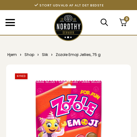
STORT UDVALG AF ALT DET BEDSTE
0
›
›
›
Hjem
Shop
Slik
Zozole Emoji Jellies, 75 g
NYHED