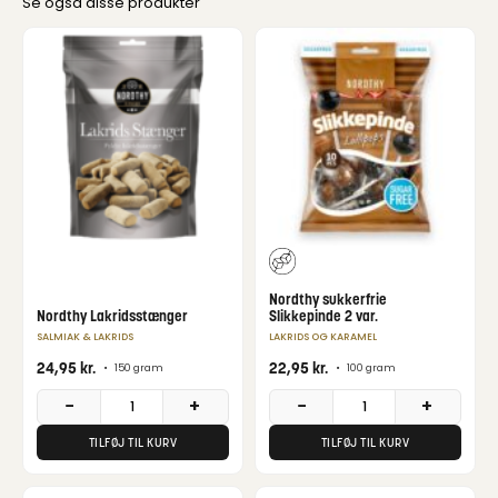
Se også disse produkter
Nordthy sukkerfrie
Nordthy Lakridsstænger
Slikkepinde 2 var.
SALMIAK & LAKRIDS
LAKRIDS OG KARAMEL
24,95
kr.
22,95
kr.
•
150 gram
•
100 gram
−
+
−
+
TILFØJ TIL KURV
TILFØJ TIL KURV