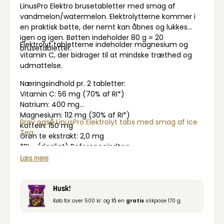
LinusPro Elektro brusetabletter med smag af
vandmelon/watermelon. Elektrolytterne kommer i
en praktisk bøtte, der nemt kan åbnes og lukkes
igen og igen. Bøtten indeholder 80 g = 20
Elektrolyt tabletterne indeholder magnesium og
brusetabletter.
vitamin C, der bidrager til at mindske træthed og
udmattelse.
Næringsindhold pr. 2 tabletter:
Vitamin C: 56 mg (70% af RI*)
Natrium: 400 mg
Magnesium: 112 mg (30% af RI*)
Prøv også LinusPro Elektrolyt tabs med smag af Ice
Koffein: 150 mg
Tea.
Grøn te ekstrakt: 2,0 mg
*RI = (dagligt) Referenceindtag
Læs mere
Husk!
Køb for over 500 kr. og få en
gratis
slikpose 170 g.