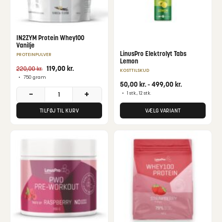
IN2ZYM Protein Whey100
Vanilje
LinusPro Elektrolyt Tabs
PROTEINPULVER
Lemon
119,00
kr.
220,00
kr.
KOSTTILSKUD
•
750 gram
50,00
kr.
-
499,00
kr.
−
+
•
1 stk., 12 stk.
TILFØJ TIL KURV
VÆLG VARIANT