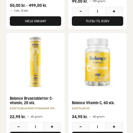
99,00
kr.
•
150 gram
50,00
kr.
-
499,00
kr.
−
+
•
1 stk., 12 stk.
VÆLG VARIANT
TILFØJ TIL KURV
Balance Brusetabletter C-
vitamin, 20 stk.
Balance Vitamin C, 60 stk.
KOSTTILSKUD MED VITAMINER OG
KOSTTILSKUD
MINERALER
22,95
kr.
34,95
kr.
•
40 gram
•
40 gram
−
+
−
+