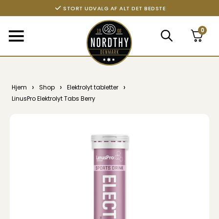
STORT UDVALG AF ALT DET BEDSTE
0
›
›
›
Hjem
Shop
Elektrolyt tabletter
LinusPro Elektrolyt Tabs Berry