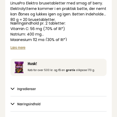
LinusPro Elektro brusetabletter med smag af berry.
Elektrolytterne kommer i en praktisk bøtte, der nemt
kan åbnes og lukkes igen og igen. Bøtten indeholder
80 g = 20 brusetabletter.
Næringsindhold pr. 2 tabletter:
Vitamin C: 56 mg (70% af RI*)
Natrium: 400 mg
Magnesium 112 mg (30% af RI*)
Koffein: 150 mg
Læs mere
Grøn te ekstrakt: 2,0 mg
*RI = (dagligt) Referenceindtag
Husk!
Køb for over 500 kr. og få en
gratis
slikpose 170 g.
Ingredienser
Næringsindhold