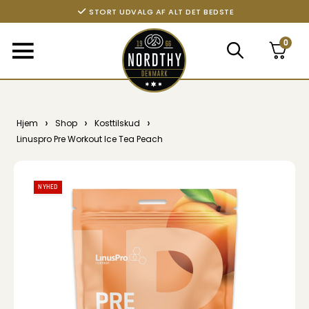
STORT UDVALG AF ALT DET BEDSTE
0
›
›
›
Hjem
Shop
Kosttilskud
Linuspro Pre Workout Ice Tea Peach
NYHED