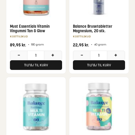
Must Essentials Vitamin
Balance Brusetabletter
Vingummi Tan & Glow
Magnesium, 20 stk.
KOSTTILSKUD
KOSTTILSKUD
89,95
kr.
22,95
kr.
•
180 gram
•
40 gram
−
+
−
+
TILFØJ TIL KURV
TILFØJ TIL KURV