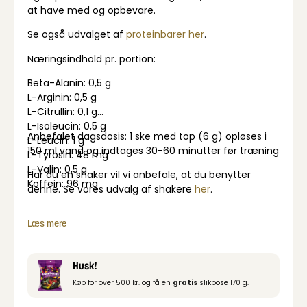
at have med og opbevare.
Se også udvalget af
proteinbarer her
.
Næringsindhold pr. portion:
Beta-Alanin: 0,5 g
L-Arginin: 0,5 g
L-Citrullin: 0,1 g
L-Isoleucin: 0,5 g
Anbefalet dagsdosis:
1 ske med top (6 g) opløses i
L-Leucin: 1 g
150 ml vand og indtages 30-60 minutter før træning
L-Tyrosin: 48 mg
L-Valin: 0,5 g
Har du en shaker vil vi anbefale, at du benytter
Koffein: 96 mg
denne. Se vores udvalg af shakere
her
.
Læs mere
Husk!
Køb for over 500 kr. og få en
gratis
slikpose 170 g.