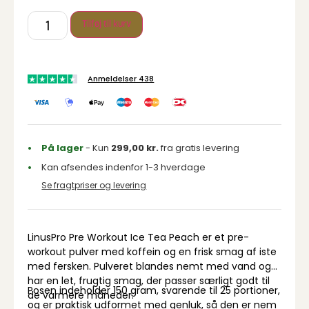
Tilføj til kurv
Anmeldelser 438
På lager
- Kun
299,00
kr.
fra gratis levering
Kan afsendes indenfor 1-3 hverdage
Se fragtpriser og levering
LinusPro Pre Workout Ice Tea Peach er et pre-
workout pulver med koffein og en frisk smag af iste
med fersken. Pulveret blandes nemt med vand og
har en let, frugtig smag, der passer særligt godt til
Posen indeholder 150 gram, svarende til 25 portioner,
de varmere måneder.
og er praktisk udformet med genluk, så den er nem