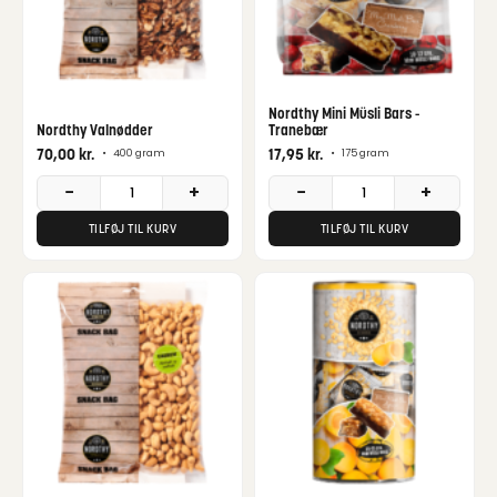
Nordthy Mini Müsli Bars -
Nordthy Valnødder
Tranebær
70,00
kr.
17,95
kr.
•
400 gram
•
175 gram
−
+
−
+
TILFØJ TIL KURV
TILFØJ TIL KURV