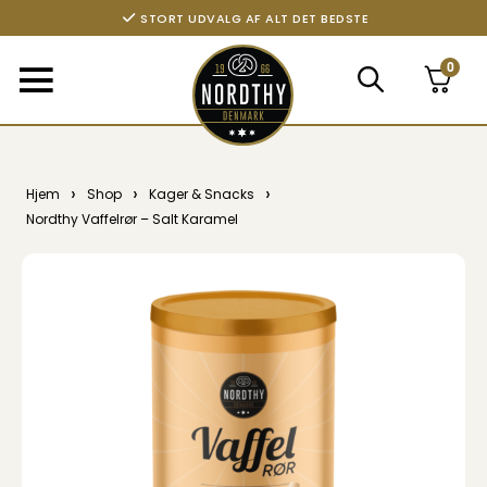
STORT UDVALG AF ALT DET BEDSTE
0
›
›
›
Hjem
Shop
Kager & Snacks
Nordthy Vaffelrør – Salt Karamel