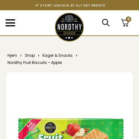
STORT UDVALG AF ALT DET BEDSTE
0
›
›
›
Hjem
Shop
Kager & Snacks
Nordthy Fruit Biscuits – Apple