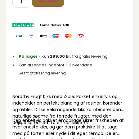
Tilføj til kurv
Anmeldelser 438
På lager
- Kun
299,00
kr.
fra gratis levering
Kan afsendes indenfor 1-3 hverdage
Se fragtpriser og levering
Nordthy Frugt Kiks med Æble. Pakket enkeltvis og
indeholder en perfekt blanding af rosiner, korender
og æbler. Disse velsmagende kiks kombinerer den
naturlige sødme fra tørrede frugter, med den
Den enkeltvis pakket emballage sikrer friskheden af ​​
dejlige sprødhed fra en klassisk kiks.
hver eneste kiks, og gør dem praktiske til at tage
med på farten eller nyde i dit eget tempo. De er