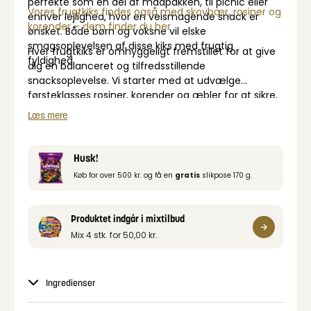
perfekte som en del af madpakken, til picnic eller
Vores frugtkiks findes også med skovbær, rosiner og
enhver lejlighed, hvor en velsmagende snack er
korender – dem finder du her
ønsket. Både børn og voksne vil elske
smagsoplevelsen af ​​disse kiks med frugtig
Hver frugtkiks er omhyggeligt fremstillet for at give
fyldighed.
dig en balanceret og tilfredsstillende
snacksoplevelse. Vi starter med at udvælge
førsteklasses rosiner, korender og æbler for at sikre,
at kun de bedste frugter kommer i vores kiks.
Læs mere
Sødmen fra rosinerne og korenderne
komplementeres af æblernes let syrlige smag,
hvilket skaber en harmonisk smagsprofil, der vil
Husk!
forkæle dine smagsløg.
Køb for over 500 kr. og få en
gratis
slikpose 170 g.
Produktet indgår i mixtilbud
Mix 4 stk. for
50,00
kr.
Ingredienser