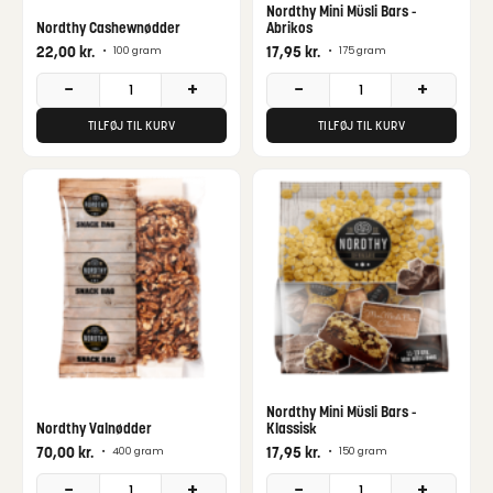
Nordthy Mini Müsli Bars -
Nordthy Cashewnødder
Abrikos
22,00
kr.
17,95
kr.
•
100 gram
•
175 gram
−
+
−
+
TILFØJ TIL KURV
TILFØJ TIL KURV
Nordthy Mini Müsli Bars -
Nordthy Valnødder
Klassisk
70,00
kr.
17,95
kr.
•
400 gram
•
150 gram
−
+
−
+