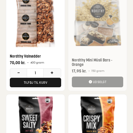
Nordthy Valnødder
Nordthy Mini Müsli Bars -
70,00
kr.
•
400 gram
Orange
17,95
kr.
•
150 gram
−
+
UDSOLGT
TILFØJ TIL KURV