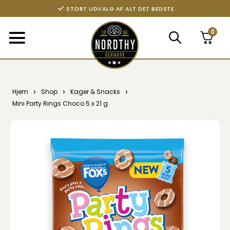
STORT UDVALG AF ALT DET BEDSTE
0
›
›
›
Hjem
Shop
Kager & Snacks
Mini Party Rings Choco 5 x 21 g