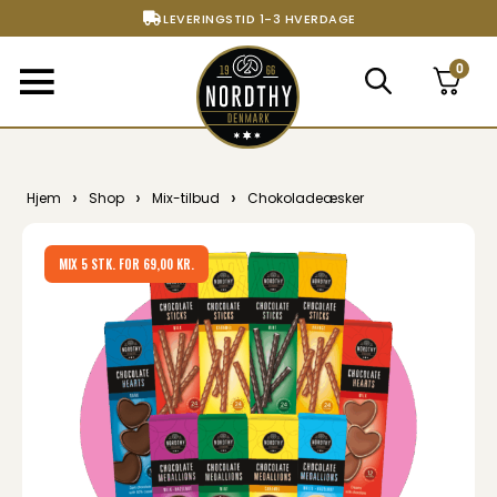
LEVERINGSTID 1-3 HVERDAGE
FRI FRAGT FRA 299,- TIL PAKKESHOP
0
STORT UDVALG AF ALT DET BEDSTE
›
›
›
Hjem
Shop
Mix-tilbud
Chokoladeæsker
MIX 5 STK. FOR 69,00 KR.