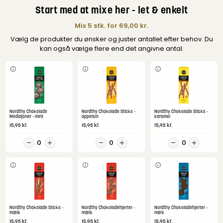
Start med at mixe her - let & enkelt
Mix 5 stk. for
69,00
kr.
Vælg de produkter du ønsker og juster antallet efter behov. Du
kan også vælge flere end det angivne antal.
Nordthy Chokolade
Nordthy Chokolade Sticks -
Nordthy Chokolade Sticks -
Medaljoner - mint
appelsin
karamel
kr.
kr.
kr.
15,95
15,95
15,95
0
0
0
Nordthy Chokolade Sticks -
Nordthy Chokoladehjerter -
Nordthy Chokoladehjerter -
mælk
mælk
mørk
kr.
kr.
kr.
15,95
15,95
15,95