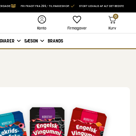
VERDAGE
FRI FRAGT FRA 299,- TIL PAKKESHOP
STORT UDVALG AF ALT DET BEDSTE
0
Firmagaver
Kurv
Konto
IGVARER
SÆSON
BRANDS