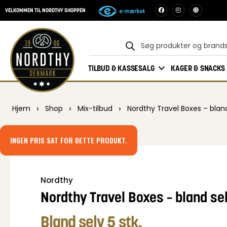
VELKOMMEN TIL NORDTHY SHOPPEN
TILBUD & KASSESALG
KAGER & SNACKS
›
›
›
Hjem
Shop
Mix-tilbud
Nordthy Travel Boxes – bland
INGEN PRIS SAT FOR DETTE PRODUKT.
Nordthy
Nordthy Travel Boxes – bland sel
Bland selv 5 stk.