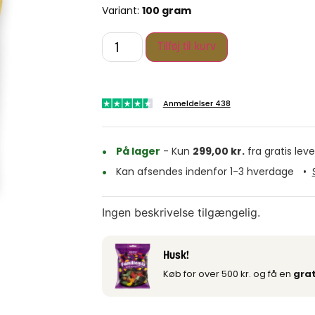
Variant:
100 gram
Tilføj til kurv
Anmeldelser 438
På lager
- Kun
299,00
kr.
fra gratis leve
Kan afsendes indenfor 1-3 hverdage
•
Ingen beskrivelse tilgængelig.
Husk!
Køb for over 500 kr. og få en
grat