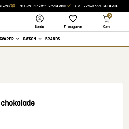
VERDAGE
FRI FRAGT FRA 299,- TIL PAKKESHOP
STORT UDVALG AF ALT DET BEDSTE
0
Firmagaver
Kurv
Konto
IGVARER
SÆSON
BRANDS
 chokolade