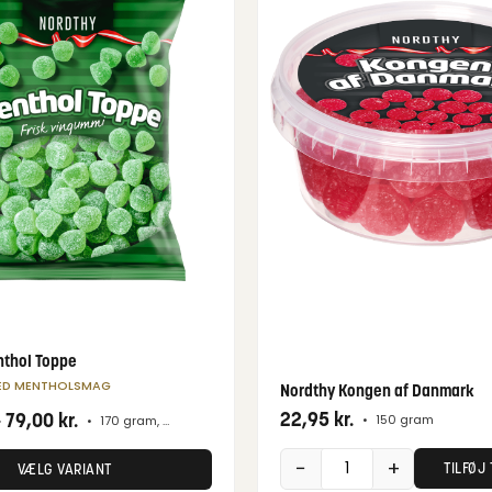
nthol Toppe
ED MENTHOLSMAG
Nordthy Kongen af Danmark
22,95
kr.
-
79,00
kr.
•
150 gram
•
170 gram, 750 gram
−
+
TILFØJ 
VÆLG VARIANT