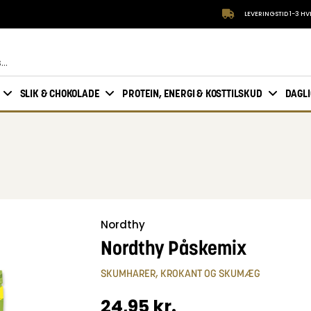
LEVERINGSTID 1-3 H
SLIK & CHOKOLADE
PROTEIN, ENERGI & KOSTTILSKUD
DAGL
Nordthy
Nordthy Påskemix
SKUMHARER, KROKANT OG SKUMÆG
24,95
kr.