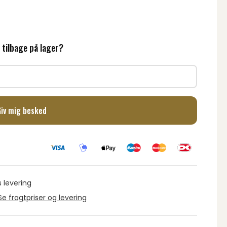
 tilbage på lager?
Giv mig besked
s levering
Se fragtpriser og levering