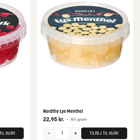
Nordthy Lys Menthol
22,95
kr.
•
150 gram
−
+
TIL KURV
TILFØJ TIL KURV