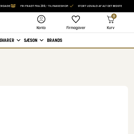
VERDAGE
FRI FRAGT FRA 299,- TIL PAKKESHOP
STORT UDVALG AF ALT DET BEDSTE
0
Firmagaver
Kurv
Konto
IGVARER
SÆSON
BRANDS