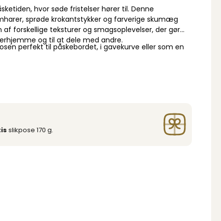
sketiden, hvor søde fristelser hører til. Denne
harer, sprøde krokantstykker og farverige skumæg
af forskellige teksturer og smagsoplevelser, der gør
 derhjemme og til at dele med andre.
sen perfekt til påskebordet, i gavekurve eller som en
is
slikpose 170 g.