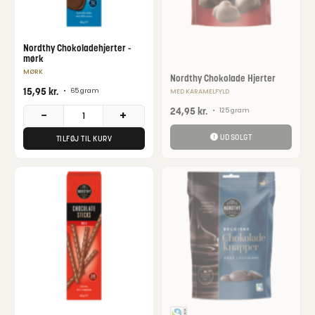
Nordthy Chokoladehjerter -
mørk
MØRK
Nordthy Chokolade Hjerter
15,95
kr.
•
65 gram
MED KARAMELFYLD
24,95
kr.
•
125 gram
−
+
UDSOLGT
TILFØJ TIL KURV