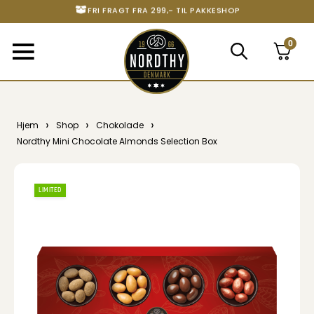
STORT UDVALG AF ALT DET BEDSTE
0
›
›
›
Hjem
Shop
Chokolade
Nordthy Mini Chocolate Almonds Selection Box
LIMITED