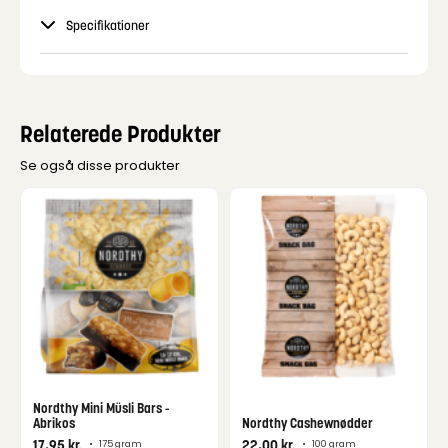
Specifikationer
Relaterede Produkter
Se også disse produkter
Nordthy Mini Müsli Bars -
Abrikos
Nordthy Cashewnødder
17,95
kr.
22,00
kr.
•
175 gram
•
100 gram