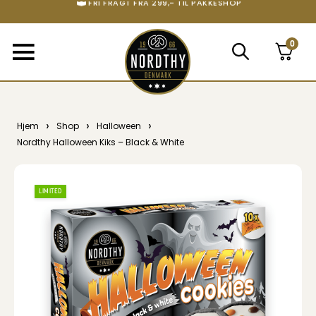
STORT UDVALG AF ALT DET BEDSTE
0
›
›
›
Hjem
Shop
Halloween
Nordthy Halloween Kiks – Black & White
LIMITED