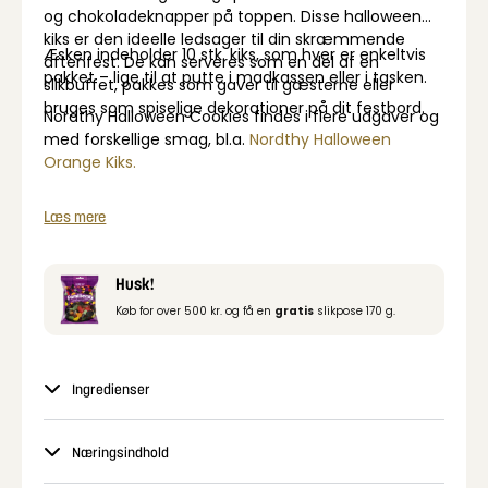
og chokoladeknapper på toppen. Disse halloween
kiks er den ideelle ledsager til din skræmmende
Æsken indeholder 10 stk. kiks, som hver er enkeltvis
aftenfest. De kan serveres som en del af en
pakket – lige til at putte i madkassen eller i tasken.
slikbuffet, pakkes som gaver til gæsterne eller
bruges som spiselige dekorationer på dit festbord.
Nordthy Halloween Cookies findes i flere udgaver og
med forskellige smag, bl.a.
Nordthy Halloween
Orange Kiks.
Læs mere
Husk!
Køb for over 500 kr. og få en
gratis
slikpose 170 g.
Ingredienser
Næringsindhold