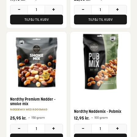
−
+
−
+
TILFØJ TIL KURV
TILFØJ TIL KURV
Nordthy Premium Nødder -
smoke mix
NØDDEMIX MED RØGSMAG
Nordthy Nøddemix - Pubmix
25,95
kr.
12,95
kr.
•
150 gram
•
100 gram
−
+
−
+