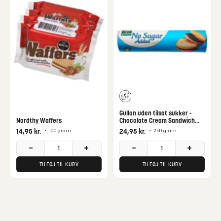
Gullon uden tilsat sukker -
Nordthy Waffers
Chocolate Cream Sandwich
Cookies
14,95
kr.
24,95
kr.
•
100 gram
•
250 gram
−
+
−
+
TILFØJ TIL KURV
TILFØJ TIL KURV