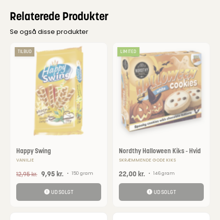
Relaterede Produkter
Se også disse produkter
TILBUD
LIMITED
Happy Swing
Nordthy Halloween Kiks - Hvid
VANILJE
SKRÆMMENDE GODE KIKS
9,95
kr.
22,00
kr.
12,95
kr.
•
150 gram
•
146 gram
UDSOLGT
UDSOLGT