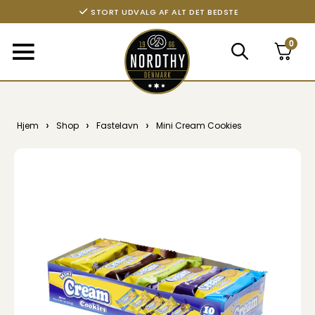
STORT UDVALG AF ALT DET BEDSTE
0
›
›
›
Hjem
Shop
Fastelavn
Mini Cream Cookies