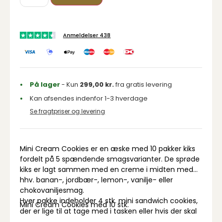
Anmeldelser 438
På lager
- Kun
299,00
kr.
fra gratis levering
Kan afsendes indenfor 1-3 hverdage
Se fragtpriser og levering
Mini Cream Cookies er en æske med 10 pakker kiks
fordelt på 5 spændende smagsvarianter. De sprøde
kiks er lagt sammen med en creme i midten med
hhv. banan-, jordbær-, lemon-, vanilje- eller
chokovaniljesmag.
Hver pakke indeholder 4 stk. mini sandwich cookies,
Mini Cream Cookies med 10 stk.
der er lige til at tage med i tasken eller hvis der skal
lidt sødt i madpakken.