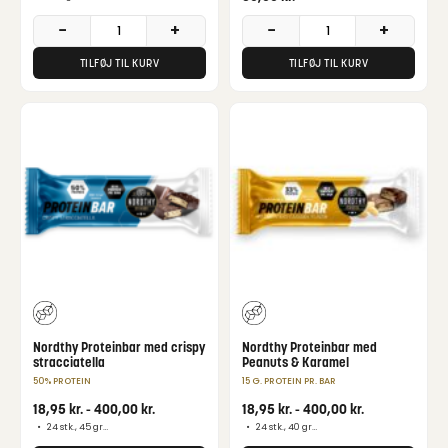
−
+
−
+
TILFØJ TIL KURV
TILFØJ TIL KURV
Nordthy Proteinbar med crispy
Nordthy Proteinbar med
stracciatella
Peanuts & Karamel
50% PROTEIN
15 G. PROTEIN PR. BAR
18,95
kr.
-
400,00
kr.
18,95
kr.
-
400,00
kr.
•
24 stk., 45 gram
•
24 stk., 40 gram