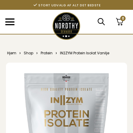
STORT UDVALG AF ALT DET BEDSTE
0
›
›
›
Hjem
Shop
Protein
IN2ZYM Protein Isolat Vanilje