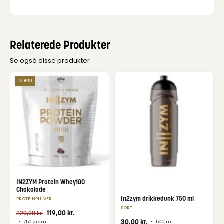
Relaterede Produkter
Se også disse produkter
TILBUD
IN2ZYM Protein Whey100
Chokolade
In2zym drikkedunk 750 ml
PROTEINPULVER
SORT
119,00
kr.
220,00
kr.
30,00
kr.
•
750 gram
•
500 ml