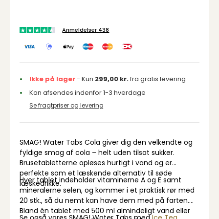
Anmeldelser 438
Ikke på lager
- Kun
299,00
kr.
fra gratis levering
Kan afsendes indenfor 1-3 hverdage
Se fragtpriser og levering
SMAG! Water Tabs Cola giver dig den velkendte og
fyldige smag af cola – helt uden tilsat sukker.
Brusetabletterne opløses hurtigt i vand og er
perfekte som et læskende alternativ til søde
Hver tablet indeholder vitaminerne A og E samt
læskedrikke.
mineralerne selen, og kommer i et praktisk rør med
20 stk., så du nemt kan have dem med på farten.
Bland én tablet med 500 ml almindeligt vand eller
Se også vores SMAG! Water Tabs med
Ice Tea