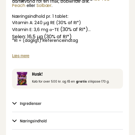
danskvand for en frisk, boblende drik.
Peach
eller
Solbær
.
Næringsindhold pr. 1 tablet:
Vitamin A: 240 µg RE (30% af RI*)
(30% af RI*)
Vitamin E: 3,6 mg α-TE
Selen: 16,5 µg (30% af RI*)
*RI = (dagligt) Referenceindtag
Læs mere
Husk!
Køb for over 500 kr. og få en
gratis
slikpose 170 g.
Ingredienser
Næringsindhold