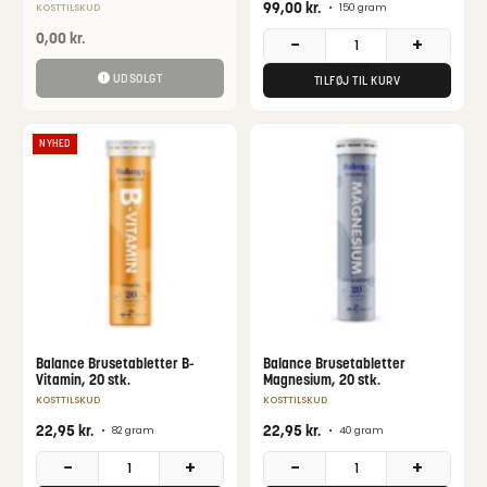
99,00
kr.
•
150 gram
KOSTTILSKUD
0,00
kr.
−
+
UDSOLGT
TILFØJ TIL KURV
NYHED
Balance Brusetabletter B-
Balance Brusetabletter
Vitamin, 20 stk.
Magnesium, 20 stk.
KOSTTILSKUD
KOSTTILSKUD
22,95
kr.
22,95
kr.
•
82 gram
•
40 gram
−
+
−
+