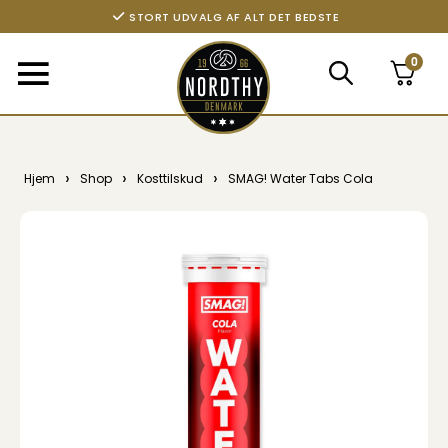
STORT UDVALG AF ALT DET BEDSTE
0
›
›
›
Hjem
Shop
Kosttilskud
SMAG! Water Tabs Cola