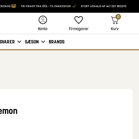
VERDAGE
FRI FRAGT FRA 299,- TIL PAKKESHOP
STORT UDVALG AF ALT DET BEDSTE
0
Firmagaver
Kurv
Konto
IGVARER
SÆSON
BRANDS
Lemon