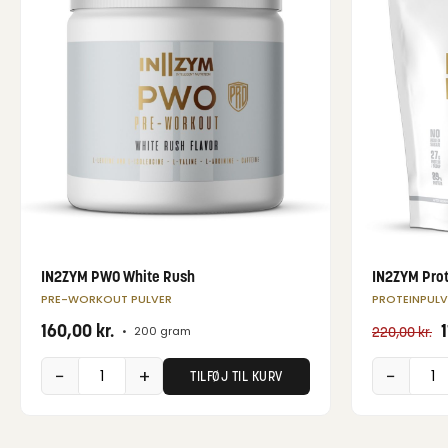
IN2ZYM PWO White Rush
IN2ZYM Pro
PRE-WORKOUT PULVER
PROTEINPULV
160,00
kr.
•
200 gram
220,00
kr.
−
+
−
TILFØJ TIL KURV