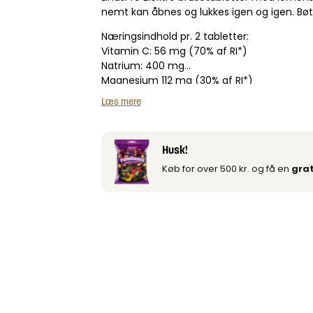
nemt kan åbnes og lukkes igen og igen. Bøt
Næringsindhold pr. 2 tabletter:
Vitamin C: 56 mg (70% af RI*)
Natrium: 400 mg
Magnesium 112 mg (30% af RI*)
Grøn te ekstrakt: 2,0 mg
Læs mere
*RI = (dagligt) Referenceindtag
Husk!
Køb for over 500 kr. og få en
grat