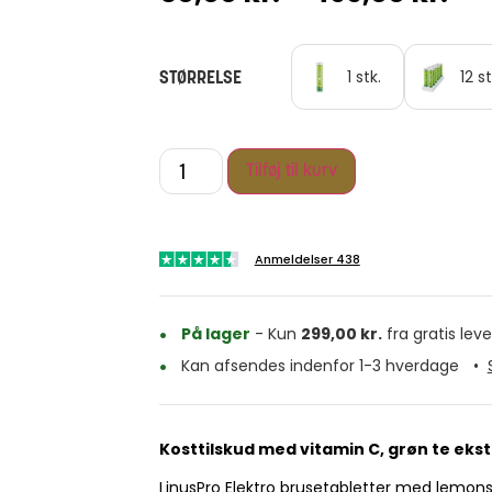
STØRRELSE
1 stk.
12 st
Tilføj til kurv
Anmeldelser 438
På lager
- Kun
299,00
kr.
fra gratis leve
Kan afsendes indenfor 1-3 hverdage
•
Kosttilskud med vitamin C, grøn te ek
LinusPro Elektro brusetabletter med lemons