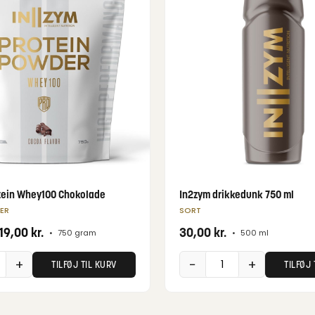
tein Whey100 Chokolade
In2zym drikkedunk 750 ml
ER
SORT
119,00
kr.
30,00
kr.
•
750 gram
•
500 ml
+
−
+
TILFØJ TIL KURV
TILFØJ 