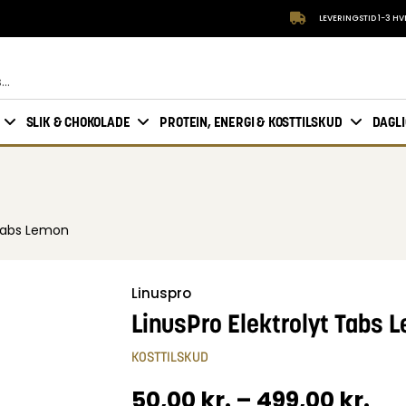
LEVERINGSTID 1-3 H
SLIK & CHOKOLADE
PROTEIN, ENERGI & KOSTTILSKUD
DAGL
 Tabs Lemon
Linuspro
LinusPro Elektrolyt Tabs 
KOSTTILSKUD
50,00
kr.
–
499,00
kr.