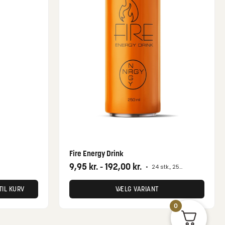
Fire Energy Drink
9,95
kr.
-
192,00
kr.
•
24 stk., 250 ml
TIL KURV
VÆLG VARIANT
0