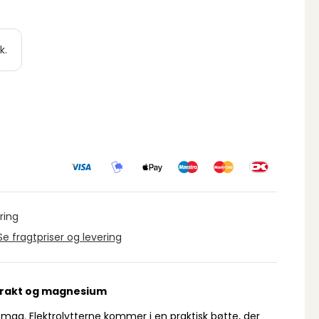
k.
ring
Se fragtpriser og levering
strakt og magnesium
mag. Elektrolytterne kommer i en praktisk bøtte, der