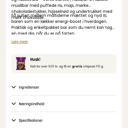
müslibar med puffede ris, majs, mørke
chokoladestykker, hasselnød og undertrukket med
Få sulten mellem måltiderne mættet og nyd XL
mørk chokolade.
baren som en lækker energi-boost i hverdagen.
Praktisk og enkeltpakket bar som du nemt kan tage
en med dig, når du er på farten.
Læs mere
Husk!
Køb for over 500 kr. og få en
gratis
slikpose 170 g.
Ingredienser
Næringsindhold
Specifikationer