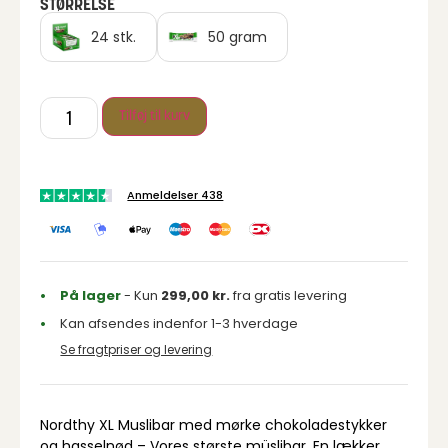
STØRRELSE
24 stk.
50 gram
Tilføj til kurv
Anmeldelser 438
På lager
- Kun
299,00
kr.
fra gratis levering
Kan afsendes indenfor 1-3 hverdage
Se fragtpriser og levering
Nordthy XL Muslibar med mørke chokoladestykker
og hasselnød – Vores største müslibar. En lækker