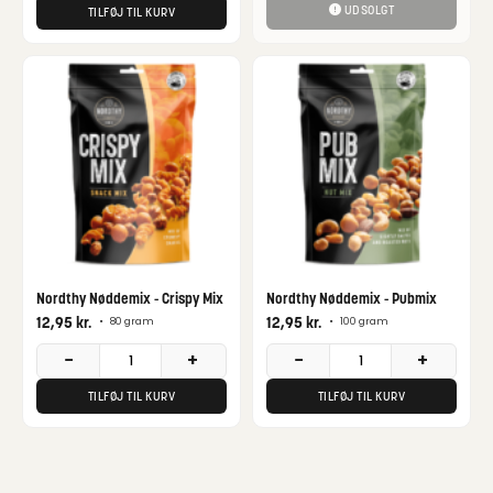
UDSOLGT
TILFØJ TIL KURV
Nordthy Nøddemix - Crispy Mix
Nordthy Nøddemix - Pubmix
12,95
kr.
12,95
kr.
•
80 gram
•
100 gram
−
+
−
+
TILFØJ TIL KURV
TILFØJ TIL KURV