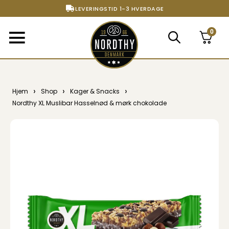
LEVERINGSTID 1-3 HVERDAGE
FRI FRAGT FRA 299,- TIL PAKKESHOP
0
STORT UDVALG AF ALT DET BEDSTE
›
›
›
Hjem
Shop
Kager & Snacks
Nordthy XL Muslibar Hasselnød & mørk chokolade