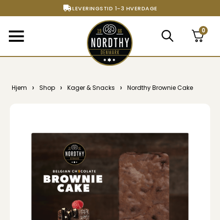
FRI FRAGT FRA 299,- TIL PAKKESHOP
STORT UDVALG AF ALT DET BEDSTE
0
›
›
›
Hjem
Shop
Kager & Snacks
Nordthy Brownie Cake