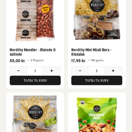
Nordthy Mandler - Ristede &
Nordthy Mini Müsli Bars -
saltede
Klassisk
55,00
kr.
17,95
kr.
•
375 gram
•
150 gram
−
+
−
+
TILFØJ TIL KURV
TILFØJ TIL KURV