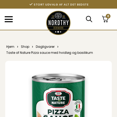
STORT UDVALG AF ALT DET BEDSTE
0
›
›
›
Hjem
Shop
Dagligvarer
Taste of Nature Pizza sauce med hvidløg og basilikum