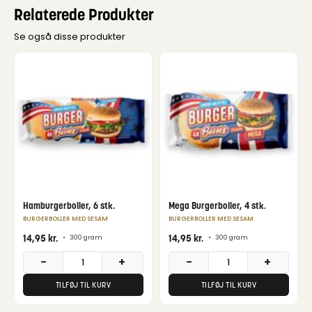
Relaterede Produkter
Se også disse produkter
Hamburgerboller, 6 stk.
Mega Burgerboller, 4 stk.
BURGERBOLLER MED SESAM
BURGERBOLLER MED SESAM
14,95
kr.
14,95
kr.
•
300 gram
•
300 gram
−
+
−
+
TILFØJ TIL KURV
TILFØJ TIL KURV