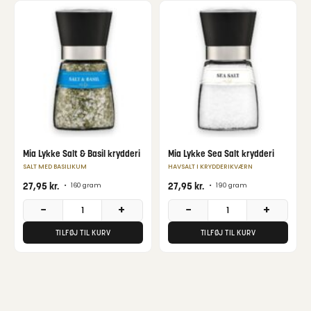
Mia Lykke Salt & Basil krydderi
Mia Lykke Sea Salt krydderi
SALT MED BASILIKUM
HAVSALT I KRYDDERIKVÆRN
27,95
kr.
27,95
kr.
•
160 gram
•
190 gram
−
+
−
+
TILFØJ TIL KURV
TILFØJ TIL KURV