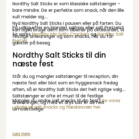
Nordthy Salt Sticks er som klassiske saltstænger –
bare mindre. De er perfekte som snack, når den lille
sult melder sig.
Nyd Nordthy Salt Sticks i pausen eller på farten. Du
På udkig efter en blandet saltmix eller salt Pretzels?
kan også bruge dem som tilbehør på ostebordet, til
Se vores
Nordthy Mix Salty Crackers
og
Nordthy Salt
festlige anledninger og som snacks, når du får
Pretzel.
gæster på besøg.
Nordthy Salt Sticks til din
næste fest
Står du og mangler saltstænger til reception, din
næste fest eller blot som en hyggesnack fredag
aften, så er Nordthy Salt Sticks det helt rigtige valg.
Saltstænger er ofte et must til de festlige
Mangler du andre salt snacks til din fest?
Se vores
anledninger, og med et drys salt er de helt
udvalg af salt snacks og flæskesvær her.
uimodståelige.
Læs mere