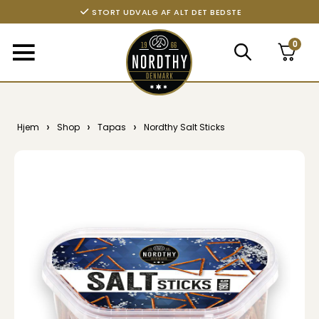
STORT UDVALG AF ALT DET BEDSTE
0
›
›
›
Hjem
Shop
Tapas
Nordthy Salt Sticks