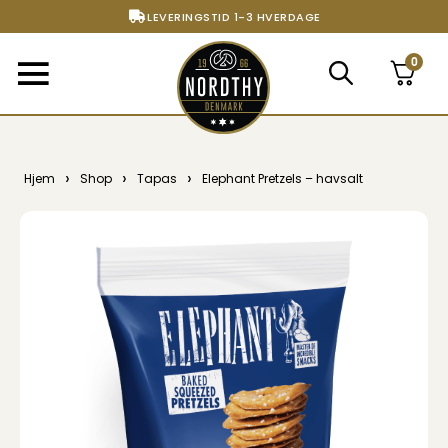
LEVERINGSTID 1-3 HVERDAGE
FRI FRAGT FRA 299,- TIL PAKKESHOP
0
STORT UDVALG AF ALT DET BEDSTE
›
›
›
Hjem
Shop
Tapas
Elephant Pretzels – havsalt