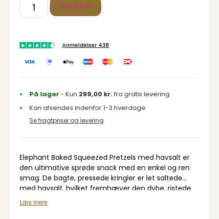
Tilføj til kurv
Anmeldelser 438
På lager
- Kun
299,00
kr.
fra gratis levering
Kan afsendes indenfor 1-3 hverdage
Se fragtpriser og levering
Elephant Baked Squeezed Pretzels med havsalt er
den ultimative sprøde snack med en enkel og ren
smag. De bagte, pressede kringler er let saltede
med havsalt, hvilket fremhæver den dybe, ristede
smag af pretzels. Perfekte til enhver lejlighed – nyd
Læs mere
dem alene, med en lækker dip eller som en del af
tapasbordet. En klassisk snack med ekstra knas.