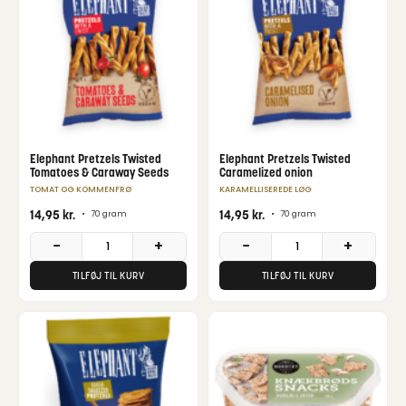
Elephant Pretzels Twisted
Elephant Pretzels Twisted
Tomatoes & Caraway Seeds
Caramelized onion
TOMAT OG KOMMENFRØ
KARAMELLISEREDE LØG
14,95
kr.
14,95
kr.
•
70 gram
•
70 gram
−
+
−
+
TILFØJ TIL KURV
TILFØJ TIL KURV