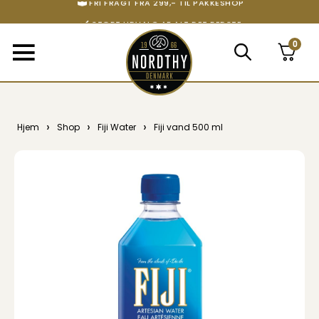
LEVERINGSTID 1-3 HVERDAGE
FRI FRAGT FRA 299,- TIL PAKKESHOP
STORT UDVALG AF ALT DET BEDSTE
0
›
›
›
Hjem
Shop
Fiji Water
Fiji vand 500 ml