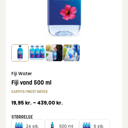
Fiji Water
Fiji vand 500 ml
EARTH’S FINEST WATER
19,95
kr.
–
439,00
kr.
STØRRELSE
24 stk.
500 ml
6 stk.