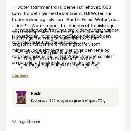
Fiji water stammer fra Fiji øerne i stillehavet, 1600
sømil fra det nærmeste kontinent. FIJI Water har
trademarked sig selv som “Earth’s Finest Water”, da
kilden FIJI Water tappes fra, dannes af tropisk regn,
Det naturlige tryk fra rundt om kilden tvinger vandet
som falder på øens urørte regnskov. Regnvandet
til overfladen, hvor det omgående fyldes på den
filtreres gennem lag af vulkanisk sten, som
karakteristiske firkantede flaske.
langsomt koncentrerer næringstoffer, som
mineraler og elektrolytter, der giver den rene og
100 % naturlig kildevand fra FIJI
karakteristiske smag af FIJI Water. Vandet samles i
Tappes direkte fra kilden til flasken
en naturlig artesisk kilde dybt under jordens
Naturligt højt indhold af mineraler og
overflade, der er beskyttet fra alle eksterne
elektrolytter
omgivelser.
Læs mere
Husk!
Køb for over 500 kr. og få en
gratis
slikpose 170 g.
Ingredienser