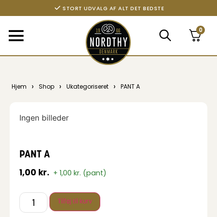
STORT UDVALG AF ALT DET BEDSTE
0
›
›
›
Hjem
Shop
Ukategoriseret
PANT A
Ingen billeder
PANT A
1,00
kr.
+
1,00
kr.
(pant)
Tilføj til kurv